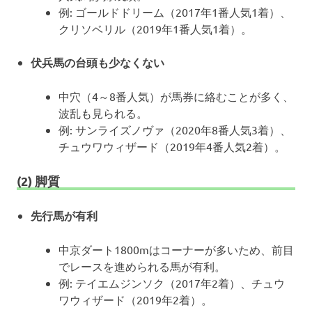
例: ゴールドドリーム（2017年1番人気1着）、
クリソベリル（2019年1番人気1着）。
伏兵馬の台頭も少なくない
中穴（4～8番人気）が馬券に絡むことが多く、
波乱も見られる。
例: サンライズノヴァ（2020年8番人気3着）、
チュウワウィザード（2019年4番人気2着）。
(2)
脚質
先行馬が有利
中京ダート1800mはコーナーが多いため、前目
でレースを進められる馬が有利。
例: テイエムジンソク（2017年2着）、チュウ
ワウィザード（2019年2着）。