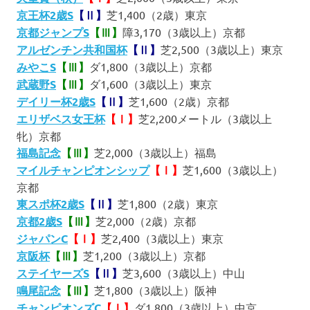
京王杯2歳S
【Ⅱ】
芝1,400（2歳）東京
京都ジャンプS
【Ⅲ】
障3,170（3歳以上）京都
アルゼンチン共和国杯
【Ⅱ】
芝2,500（3歳以上）東京
みやこS
【Ⅲ】
ダ1,800（3歳以上）京都
武蔵野S
【Ⅲ】
ダ1,600（3歳以上）東京
デイリー杯2歳S
【Ⅱ】
芝1,600（2歳）京都
エリザベス女王杯
【Ⅰ】
芝2,200メートル（3歳以上
牝）京都
福島記念
【Ⅲ】
芝2,000（3歳以上）福島
マイルチャンピオンシップ
【Ⅰ】
芝1,600（3歳以上）
京都
東スポ杯2歳S
【Ⅱ】
芝1,800（2歳）東京
京都2歳S
【Ⅲ】
芝2,000（2歳）京都
ジャパンC
【Ⅰ】
芝2,400（3歳以上）東京
京阪杯
【Ⅲ】
芝1,200（3歳以上）京都
ステイヤーズS
【Ⅱ】
芝3,600（3歳以上）中山
鳴尾記念
【Ⅲ】
芝1,800（3歳以上）阪神
チャンピオンズC
【Ⅰ】
ダ1,800（3歳以上）中京