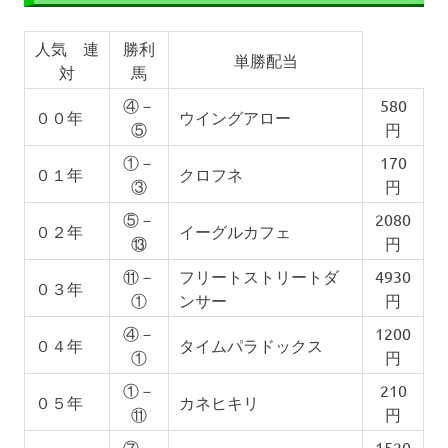
人気 連
勝利
単勝配当
対
馬
④－
580
００年
ウイングアロー
⑤
円
①－
170
０１年
クロフネ
③
円
⑤－
2080
０２年
イーグルカフェ
⑬
円
⑪－
フリートストリートダ
4930
０３年
①
ンサー
円
④－
1200
０４年
タイムパラドックス
①
円
①－
210
０５年
カネヒキリ
⑪
円
⑦－
1520