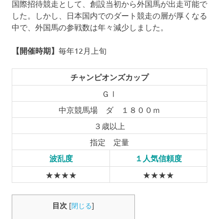
国際招待競走として、創設当初から外国馬が出走可能で
した。しかし、日本国内でのダート競走の層が厚くなる
中で、外国馬の参戦数は年々減少しました。
【開催時期】
毎年12月上旬
チャンピオンズカップ
ＧⅠ
中京競馬場 ダ １８００ｍ
３歳以上
指定 定量
波乱度
１人気信頼度
★★★★
★★★★
目次
[
閉じる
]