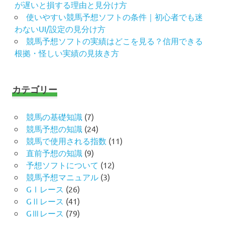
が遅いと損する理由と見分け方
使いやすい競馬予想ソフトの条件｜初心者でも迷
わないUI/設定の見分け方
競馬予想ソフトの実績はどこを見る？信用できる
根拠・怪しい実績の見抜き方
カテゴリー
競馬の基礎知識
(7)
競馬予想の知識
(24)
競馬で使用される指数
(11)
直前予想の知識
(9)
予想ソフトについて
(12)
競馬予想マニュアル
(3)
GⅠレース
(26)
GⅡレース
(41)
GⅢレース
(79)