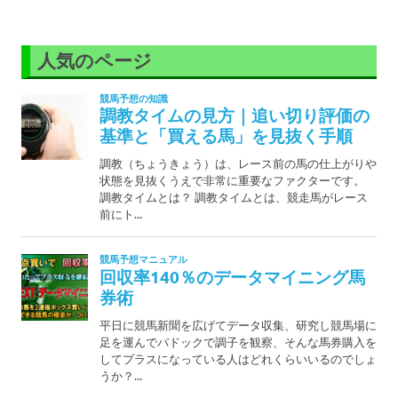
人気のページ