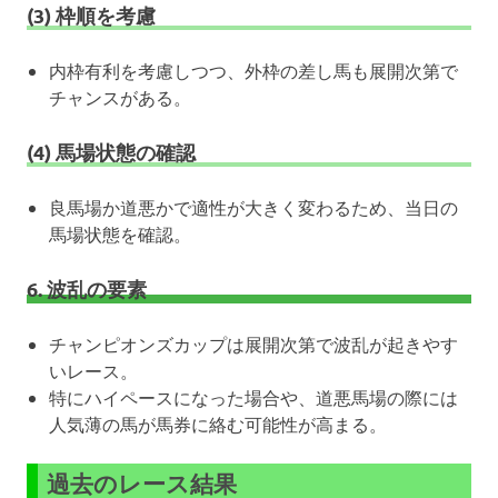
(3)
枠順を考慮
内枠有利を考慮しつつ、外枠の差し馬も展開次第で
チャンスがある。
(4)
馬場状態の確認
良馬場か道悪かで適性が大きく変わるため、当日の
馬場状態を確認。
6.
波乱の要素
チャンピオンズカップは展開次第で波乱が起きやす
いレース。
特にハイペースになった場合や、道悪馬場の際には
人気薄の馬が馬券に絡む可能性が高まる。
過去のレース結果