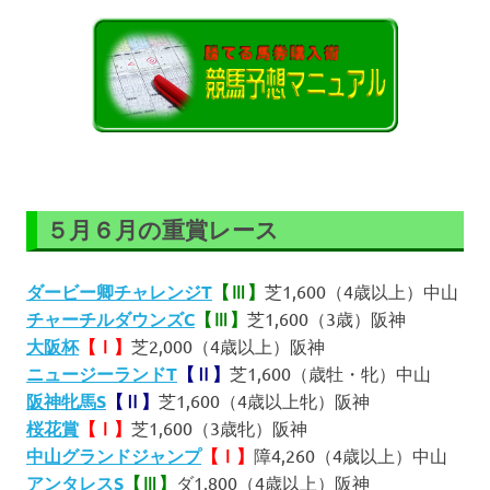
５月６月の重賞レース
ダービー卿チャレンジT
【Ⅲ】
芝1,600（4歳以上）中山
チャーチルダウンズC
【Ⅲ】
芝1,600（3歳）阪神
大阪杯
【Ⅰ】
芝2,000（4歳以上）阪神
ニュージーランドT
【Ⅱ】
芝1,600（歳牡・牝）中山
阪神牝馬S
【Ⅱ】
芝1,600（4歳以上牝）阪神
桜花賞
【Ⅰ】
芝1,600（3歳牝）阪神
中山グランドジャンプ
【Ⅰ】
障4,260（4歳以上）中山
アンタレスS
【Ⅲ】
ダ1,800（4歳以上）阪神