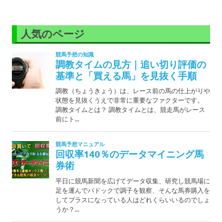
人気のページ