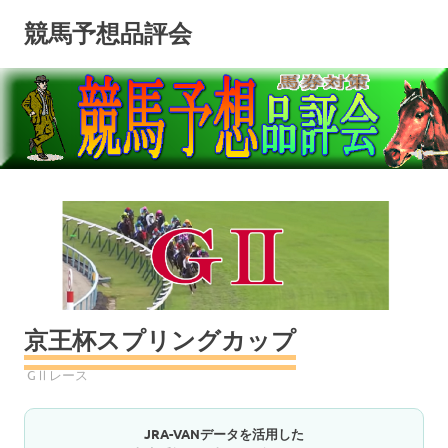
コ
競馬予想品評会
ン
テ
ン
ツ
へ
ス
キ
ッ
プ
京王杯スプリングカップ
競馬予想
GⅡレース
JRA-VANデータを活用した