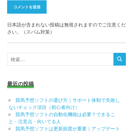
日本語が含まれない投稿は無視されますのでご注意くだ
さい。（スパム対策）
検
検
索
索
対
象:
最近の投稿
競馬予想ソフトの選び方｜サポート体制で失敗し
ないチェック項目（初心者向け）
競馬予想ソフトの自動化機能は必要？できるこ
と・注意点・向いてる人
競馬予想ソフトは更新頻度が重要｜アップデート