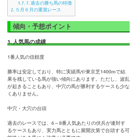
1.7.
7. 過去の勝ち馬の特徴
2.
５月６月の重賞レース
傾向・予想ポイント
1. 人気馬の成績
1番人気の信頼度
勝率は安定しており、特に実績馬や東京芝1400mで結
果を残している馬が強い傾向にあります。ただし、波乱
が起きることもあり、中穴の馬が勝利するケースも少な
くありません。
中穴・大穴の台頭
過去のレースでは、6～8番人気あたりの伏兵が連対す
るケースもあり、実力馬とともに展開次第で台頭する可