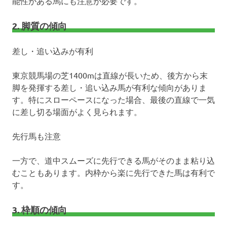
能性がある馬にも注意が必要です。
2. 脚質の傾向
差し・追い込みが有利
東京競馬場の芝1400mは直線が長いため、後方から末
脚を発揮する差し・追い込み馬が有利な傾向がありま
す。特にスローペースになった場合、最後の直線で一気
に差し切る場面がよく見られます。
先行馬も注意
一方で、道中スムーズに先行できる馬がそのまま粘り込
むこともあります。内枠から楽に先行できた馬は有利で
す。
3. 枠順の傾向