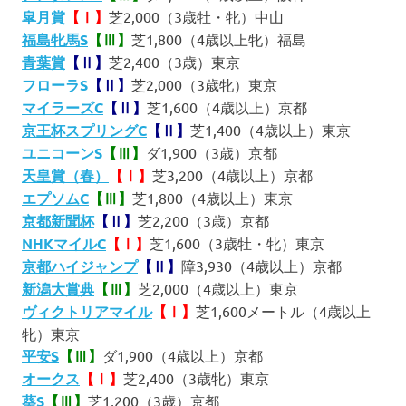
皐月賞
【Ⅰ】
芝2,000（3歳牡・牝）中山
福島牝馬S
【Ⅲ】
芝1,800（4歳以上牝）福島
青葉賞
【Ⅱ】
芝2,400（3歳）東京
フローラS
【Ⅱ】
芝2,000（3歳牝）東京
マイラーズC
【Ⅱ】
芝1,600（4歳以上）京都
京王杯スプリングC
【Ⅱ】
芝1,400（4歳以上）東京
ユニコーンS
【Ⅲ】
ダ1,900（3歳）京都
天皇賞（春）
【Ⅰ】
芝3,200（4歳以上）京都
エプソムC
【Ⅲ】
芝1,800（4歳以上）東京
京都新聞杯
【Ⅱ】
芝2,200（3歳）京都
NHKマイルC
【Ⅰ】
芝1,600（3歳牡・牝）東京
京都ハイジャンプ
【Ⅱ】
障3,930（4歳以上）京都
新潟大賞典
【Ⅲ】
芝2,000（4歳以上）東京
ヴィクトリアマイル
【Ⅰ】
芝1,600メートル（4歳以上
牝）東京
平安S
【Ⅲ】
ダ1,900（4歳以上）京都
オークス
【Ⅰ】
芝2,400（3歳牝）東京
葵S
【Ⅲ】
芝1,200（3歳）京都