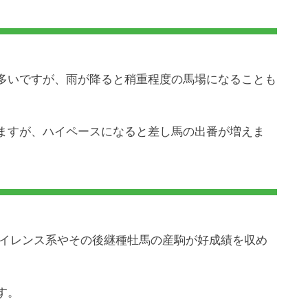
多いですが、雨が降ると稍重程度の馬場になることも
ますが、ハイペースになると差し馬の出番が増えま
サイレンス系やその後継種牡馬の産駒が好成績を収め
す。