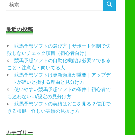
検
検
索
索
対
象:
最近の投稿
競馬予想ソフトの選び方｜サポート体制で失
敗しないチェック項目（初心者向け）
競馬予想ソフトの自動化機能は必要？できる
こと・注意点・向いてる人
競馬予想ソフトは更新頻度が重要｜アップデ
ートが遅いと損する理由と見分け方
使いやすい競馬予想ソフトの条件｜初心者で
も迷わないUI/設定の見分け方
競馬予想ソフトの実績はどこを見る？信用で
きる根拠・怪しい実績の見抜き方
カテゴリー