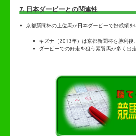
7. 日本ダービーとの関連性
京都新聞杯の上位馬が日本ダービーで好成績を
キズナ（2013年）は京都新聞杯を勝利
ダービーでの好走を狙う素質馬が多く出