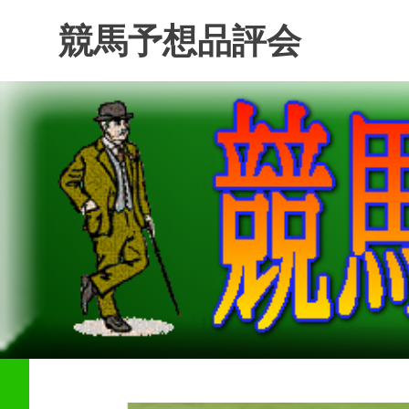
コ
競馬予想品評会
ン
テ
ン
ツ
へ
ス
キ
ッ
プ