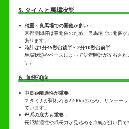
5. タイムと馬場状態
：
稍重～良馬場での開催が多い
京都新聞杯は春開催のため、良馬場での開催が
あります。
：
時計は1分45秒台後半～2分10秒台前半
馬場状態やペースによって決着時計が左右され
す。
6. 血統傾向
：
中長距離適性が重要
スタミナが問われる2200mのため、サンデー
ています。
：
母系の底力も重要
長距離適性や成長力が見込める血統が狙い目で