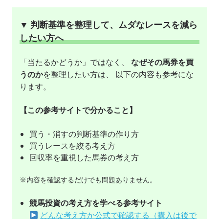
▼ 判断基準を整理して、ムダなレースを減ら
したい方へ
「当たるかどうか」ではなく、
なぜその馬券を買
うのか
を整理したい方は、 以下の内容も参考にな
ります。
【この参考サイトで分かること】
買う・消すの判断基準の作り方
買うレースを絞る考え方
回収率を重視した馬券の考え方
※内容を確認するだけでも問題ありません。
競馬投資の考え方を学べる参考サイト
どんな考え方か公式で確認する（購入は後で