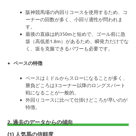
阪神競馬場の内回りコースを使用するため、コ
ーナーの回数が多く、小回り適性が問われま
す。
最後の直線は約350mと短めで、ゴール前に急
坂（高低差1.8m）があるため、瞬発力だけでな
く、坂を克服できるパワーも必要です。
ペースの特徴
ペースはミドルからスローになることが多く、
勝負どころは3コーナー以降のロングスパート
戦になることが一般的。
外回りコースに比べて仕掛けどころが早いのが
特徴。
2.
過去のデータからの傾向
(1)
人気馬の信頼度