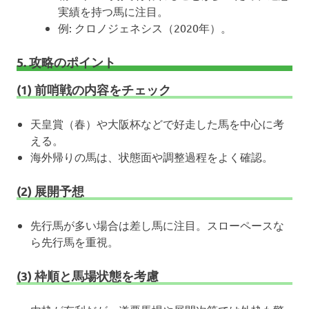
実績を持つ馬に注目。
例: クロノジェネシス（2020年）。
5.
攻略のポイント
(1)
前哨戦の内容をチェック
天皇賞（春）や大阪杯などで好走した馬を中心に考
える。
海外帰りの馬は、状態面や調整過程をよく確認。
(2)
展開予想
先行馬が多い場合は差し馬に注目。スローペースな
ら先行馬を重視。
(3)
枠順と馬場状態を考慮