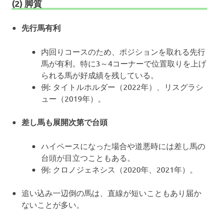
(2)
脚質
先行馬有利
内回りコースのため、ポジションを取れる先行
馬が有利。特に3～4コーナーで位置取りを上げ
られる馬が好成績を残している。
例: タイトルホルダー（2022年）、リスグラシ
ュー（2019年）。
差し馬も展開次第で台頭
ハイペースになった場合や道悪時には差し馬の
台頭が目立つこともある。
例: クロノジェネシス（2020年、2021年）。
追い込み一辺倒の馬は、直線が短いこともあり届か
ないことが多い。