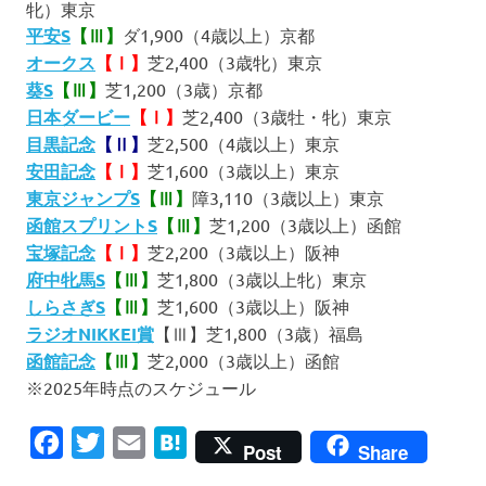
牝）東京
平安S
【Ⅲ】
ダ1,900（4歳以上）京都
オークス
【Ⅰ】
芝2,400（3歳牝）東京
葵S
【Ⅲ】
芝1,200（3歳）京都
日本ダービー
【Ⅰ】
芝2,400（3歳牡・牝）東京
目黒記念
【Ⅱ】
芝2,500（4歳以上）東京
安田記念
【Ⅰ】
芝1,600（3歳以上）東京
東京ジャンプS
【Ⅲ】
障3,110（3歳以上）東京
函館スプリントS
【Ⅲ】
芝1,200（3歳以上）函館
宝塚記念
【Ⅰ】
芝2,200（3歳以上）阪神
府中牝馬S
【Ⅲ】
芝1,800（3歳以上牝）東京
しらさぎS
【Ⅲ】
芝1,600（3歳以上）阪神
ラジオNIKKEI賞
【Ⅲ】芝1,800（3歳）福島
函館記念
【Ⅲ】
芝2,000（3歳以上）函館
※2025年時点のスケジュール
Facebook
Twitter
Email
Hatena
Post
Share