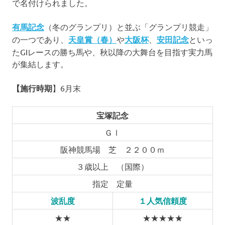
で名付けられました。
有馬記念
（冬のグランプリ）と並ぶ「グランプリ競走」
の一つであり、
天皇賞（春）
や
大阪杯
、
安田記念
といっ
たGIレースの勝ち馬や、秋以降の大舞台を目指す実力馬
が集結します。
【施行時期
】6月末
宝塚記念
ＧⅠ
阪神競馬場 芝 ２２００ｍ
３歳以上 （国際）
指定 定量
波乱度
１人気信頼度
★★
★★★★★