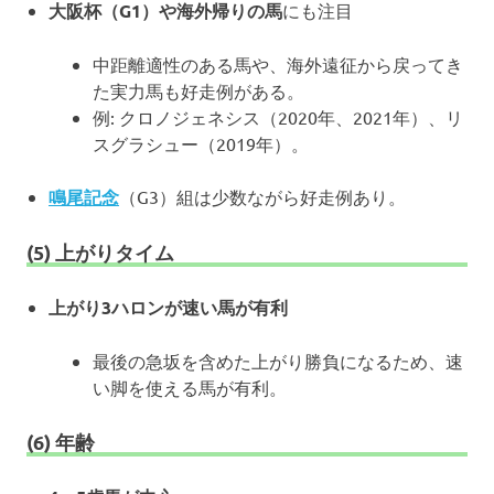
大阪杯（G1）や海外帰りの馬
にも注目
中距離適性のある馬や、海外遠征から戻ってき
た実力馬も好走例がある。
例: クロノジェネシス（2020年、2021年）、リ
スグラシュー（2019年）。
鳴尾記念
（G3）組は少数ながら好走例あり。
(5)
上がりタイム
上がり3ハロンが速い馬が有利
最後の急坂を含めた上がり勝負になるため、速
い脚を使える馬が有利。
(6)
年齢