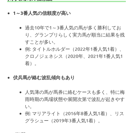
1～3番人気の信頼度が高い
過去10年で1～3番人気の馬が多く勝利してお
り、グランプリらしく実力馬が順当に結果を残
すことが多い。
例: タイトルホルダー（2022年1番人気1着）、
クロノジェネシス（2020年、2021年1番人気1
着）。
伏兵馬が絡む波乱傾向もあり
人気薄の馬が馬券に絡むケースも多く、特に梅
雨時期の馬場状態や展開次第で波乱が起きやす
い。
例: マリアライト（2016年8番人気1着）、リス
グラシュー（2019年3番人気1着）。