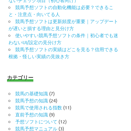
競馬予想ソフトの自動化機能は必要？できるこ
と・注意点・向いてる人
競馬予想ソフトは更新頻度が重要｜アップデート
が遅いと損する理由と見分け方
使いやすい競馬予想ソフトの条件｜初心者でも迷
わないUI/設定の見分け方
競馬予想ソフトの実績はどこを見る？信用できる
根拠・怪しい実績の見抜き方
カテゴリー
競馬の基礎知識
(7)
競馬予想の知識
(24)
競馬で使用される指数
(11)
直前予想の知識
(9)
予想ソフトについて
(12)
競馬予想マニュアル
(3)