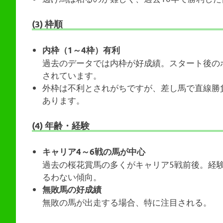
(3)
枠順
内枠（1～4枠）有利
過去のデータでは内枠が好成績。スタート後の
されています。
外枠は不利とされがちですが、差し馬で直線勝
あります。
(4)
年齢・経験
キャリア4～6戦の馬が中心
過去の桜花賞馬の多くがキャリア5戦前後。経
るわない傾向。
無敗馬の好成績
無敗の馬が出走する場合、特に注目される。