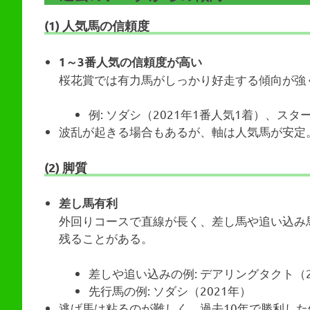
(1)
人気馬の信頼度
1～3番人気の信頼度が高い
桜花賞では有力馬がしっかり好走する傾向が強
例: ソダシ（2021年1番人気1着）、スタ
波乱が起きる場合もあるが、軸は人気馬が安定
(2)
脚質
差し馬有利
外回りコースで直線が長く、差し馬や追い込み
残ることがある。
差しや追い込みの例: デアリングタクト（2
先行馬の例: ソダシ（2021年）
逃げ馬は粘るのが難しく、過去10年で勝利し