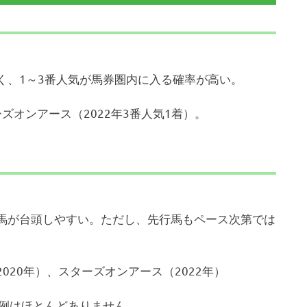
く、1～3番人気が馬券圏内に入る確率が高い。
ーズオンアース（2022年3番人気1着）。
。
馬が台頭しやすい。ただし、先行馬もペース次第では
020年）、スターズオンアース（2022年）
た例はほとんどありません。