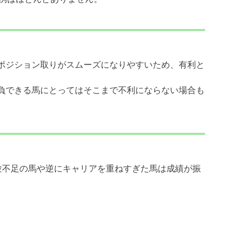
ポジション取りがスムーズになりやすいため、有利と
負できる馬にとってはそこまで不利にならない場合も
験不足の馬や逆にキャリアを重ねすぎた馬は成績が振