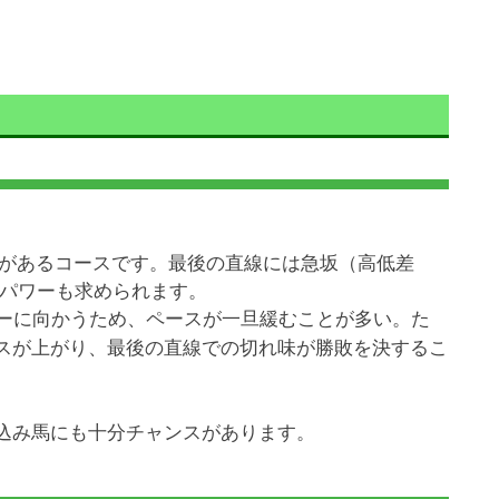
坂があるコースです。最後の直線には急坂（高低差
るパワーも求められます。
ナーに向かうため、ペースが一旦緩むことが多い。た
スが上がり、最後の直線での切れ味が勝敗を決するこ
込み馬にも十分チャンスがあります。