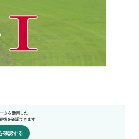
Nデータを活用した
券術を確認できます
を確認する