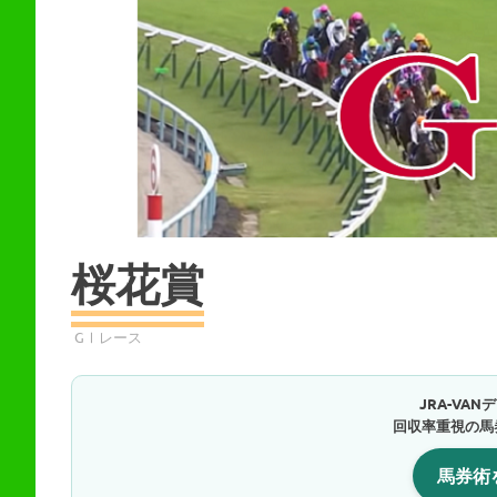
桜花賞
競馬予想
GⅠレース
JRA-VA
回収率重視の馬
馬券術