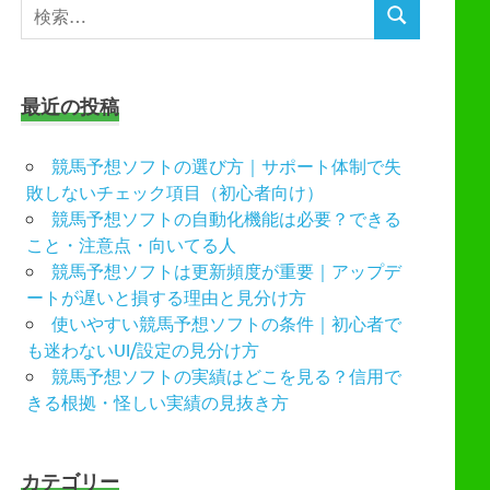
検
検
索
索
対
象:
最近の投稿
競馬予想ソフトの選び方｜サポート体制で失
敗しないチェック項目（初心者向け）
競馬予想ソフトの自動化機能は必要？できる
こと・注意点・向いてる人
競馬予想ソフトは更新頻度が重要｜アップデ
ートが遅いと損する理由と見分け方
使いやすい競馬予想ソフトの条件｜初心者で
も迷わないUI/設定の見分け方
競馬予想ソフトの実績はどこを見る？信用で
きる根拠・怪しい実績の見抜き方
カテゴリー