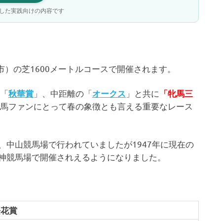
した実践向けの内容です
市）の芝1600メートルコースで開催されます。
「
」、中距離の「
」と共に
秋華賞
オークス
「牝馬三
馬ファンにとって春の象徴とも言える重要なレース
れ、中山競馬場で行われていましたが1947年に現在の
阪神競馬場で開催されえるようになりました。
桜花賞