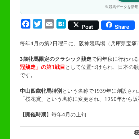
※競馬データを活用
Facebook
Twitter
Email
Hatena
Post
Share
毎年4月の第2日曜日に、阪神競馬場（兵庫県宝塚
で同年秋に行われる
3歳牝馬限定のクラシック競走
として位置づけられ、日本の競
冠競走」の第1戦目
です。
という名称で1939年に創設さ
中山四歳牝馬特別
「桜花賞」という名称に変更され、1950年から
】毎年4月の上旬
【開催時期