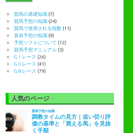
競馬の基礎知識
(7)
競馬予想の知識
(24)
競馬で使用される指数
(11)
直前予想の知識
(9)
予想ソフトについて
(12)
競馬予想マニュアル
(3)
GⅠレース
(26)
GⅡレース
(41)
GⅢレース
(79)
人気のページ