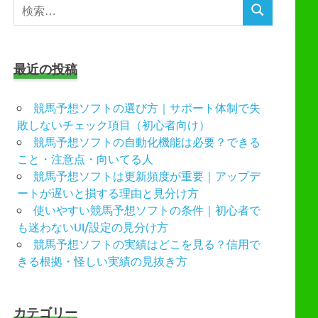
検
検
索
索
対
象:
最近の投稿
競馬予想ソフトの選び方｜サポート体制で失
敗しないチェック項目（初心者向け）
競馬予想ソフトの自動化機能は必要？できる
こと・注意点・向いてる人
競馬予想ソフトは更新頻度が重要｜アップデ
ートが遅いと損する理由と見分け方
使いやすい競馬予想ソフトの条件｜初心者で
も迷わないUI/設定の見分け方
競馬予想ソフトの実績はどこを見る？信用で
きる根拠・怪しい実績の見抜き方
カテゴリー