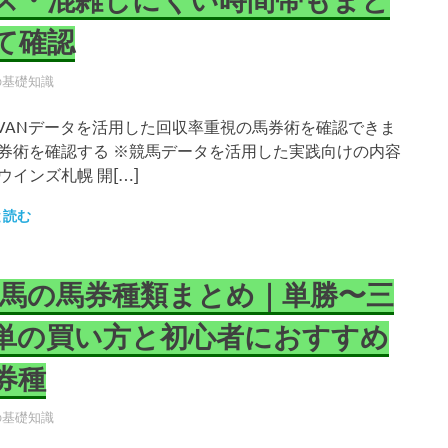
ス・混雑しにくい時間帯もまと
て確認
予想
の基礎知識
A-VANデータを活用した回収率重視の馬券術を確認できま
馬券術を確認する ※競馬データを活用した実践向けの内容
ウインズ札幌 開[…]
と読む
馬の馬券種類まとめ｜単勝〜三
単の買い方と初心者におすすめ
券種
予想
の基礎知識