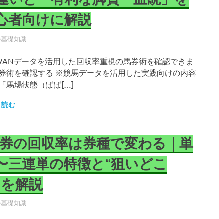
心者向けに解説
予想
の基礎知識
A-VANデータを活用した回収率重視の馬券術を確認できま
馬券術を確認する ※競馬データを活用した実践向けの内容
 「馬場状態（ばば[…]
と読む
券の回収率は券種で変わる｜単
〜三連単の特徴と“狙いどこ
”を解説
予想
の基礎知識