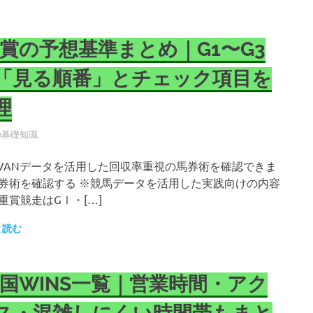
賞の予想基準まとめ｜G1〜G3
「見る順番」とチェック項目を
理
予想
の基礎知識
A-VANデータを活用した回収率重視の馬券術を確認できま
馬券術を確認する ※競馬データを活用した実践向けの内容
 重賞競走はGⅠ・[…]
と読む
国WINS一覧｜営業時間・アク