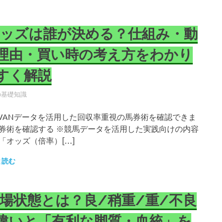
ッズは誰が決める？仕組み・動
理由・買い時の考え方をわかり
すく解説
予想
の基礎知識
A-VANデータを活用した回収率重視の馬券術を確認できま
馬券術を確認する ※競馬データを活用した実践向けの内容
 「オッズ（倍率）[…]
と読む
場状態とは？良/稍重/重/不良
違いと「有利な脚質・血統」を