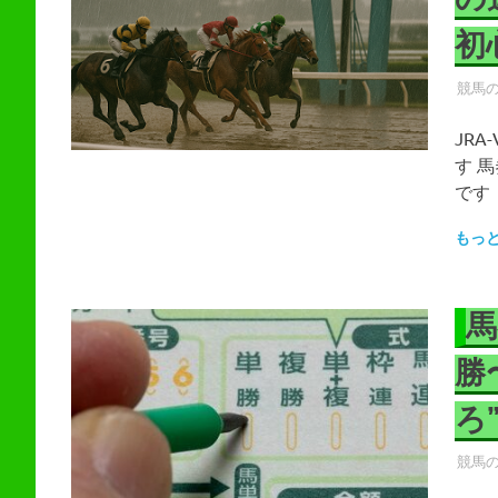
初
競馬
競馬
JR
す 
です
もっ
馬
勝
ろ
競馬
競馬