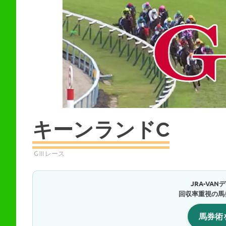
キーンランドC
競馬予想
GⅢレース
JRA-VA
回収率重視の馬
馬券術