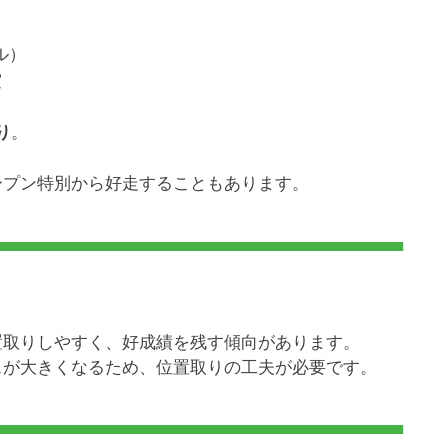
ル）
賞
。
り
ープン特別から好走することもあります。
置取りしやすく、好成績を残す傾向があります。
スが大きくなるため、位置取りの工夫が必要です。