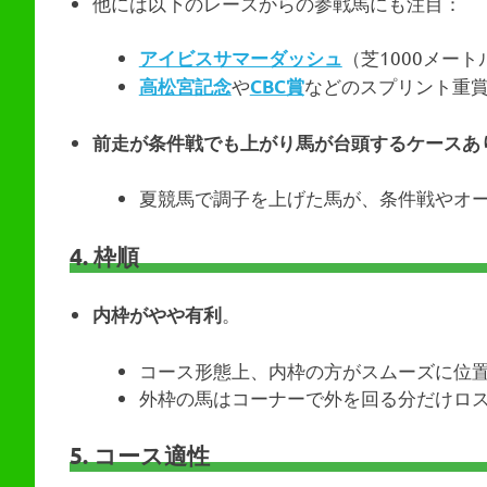
他には以下のレースからの参戦馬にも注目：
（芝1000メート
アイビスサマーダッシュ
や
などのスプリント重
高松宮記念
CBC賞
前走が条件戦でも上がり馬が台頭するケースあ
夏競馬で調子を上げた馬が、条件戦やオ
4. 枠順
。
内枠がやや有利
コース形態上、内枠の方がスムーズに位
外枠の馬はコーナーで外を回る分だけロ
5. コース適性