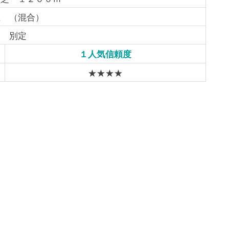
上 （混合）
定 別定
１人気信頼度
★★★★