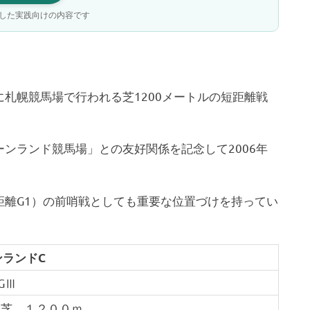
した実践向けの内容です
札幌競馬場で行われる芝1200メートルの短距離戦
ンランド競馬場」との友好関係を記念して2006年
距離G1）の前哨戦としても重要な位置づけを持ってい
ンランドC
GⅢ
 芝 １２００ｍ