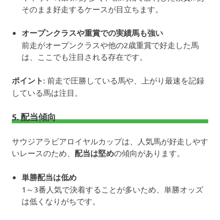
そのまま好走するケースが目立ちます。
オープンクラスや重賞での実績馬も強い
前走がオープンクラスや他の2歳重賞で好走した馬
は、ここでも注目される存在です。
ポイント
: 前走で圧勝している馬や、上がり最速を記録
している馬は注目。
5. 配当傾向
サウジアラビアロイヤルカップは、人気馬が好走しやす
いレースのため、
配当は堅め
の傾向があります。
単勝配当は低め
1～3番人気で決着することが多いため、単勝オッズ
は低くなりがちです。