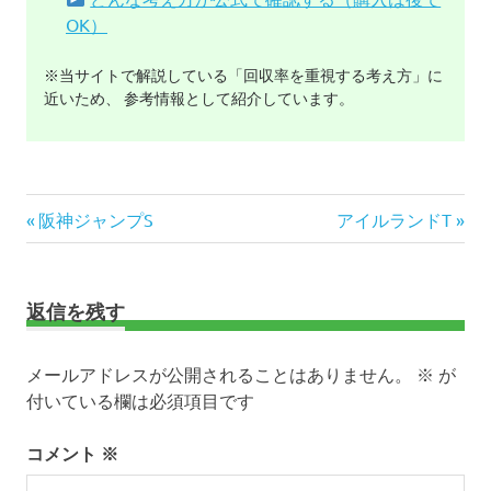
OK）
※当サイトで解説している「回収率を重視する考え方」に
近いため、 参考情報として紹介しています。
投
前
次
阪神ジャンプS
アイルランドT
の
の
稿
記
記
ナ
事:
事:
返信を残す
ビ
ゲ
メールアドレスが公開されることはありません。
※
が
ー
付いている欄は必須項目です
シ
ョ
コメント
※
ン