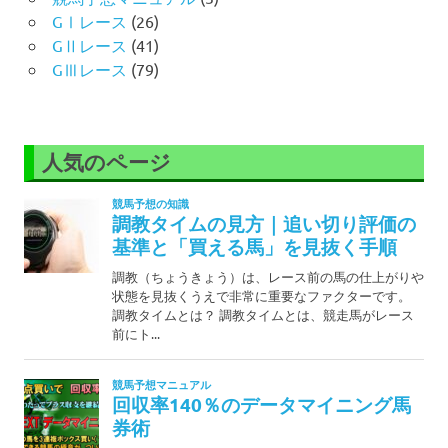
GⅠレース
(26)
GⅡレース
(41)
GⅢレース
(79)
人気のページ