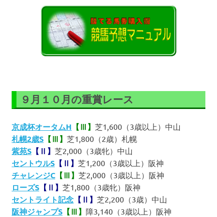
９月１０月の重賞レース
京成杯オータムH
【Ⅲ】
芝1,600（3歳以上）中山
札幌2歳S
【Ⅲ】
芝1,800（2歳）札幌
紫苑S
【Ⅱ】
芝2,000（3歳牝）中山
セントウルS
【Ⅱ】
芝1,200（3歳以上）阪神
チャレンジC
【Ⅲ】
芝2,000（3歳以上）阪神
ローズS
【Ⅱ】
芝1,800（3歳牝）阪神
セントライト記念
【Ⅱ】
芝2,200（3歳）中山
阪神ジャンプS
【Ⅲ】
障3,140（3歳以上）阪神