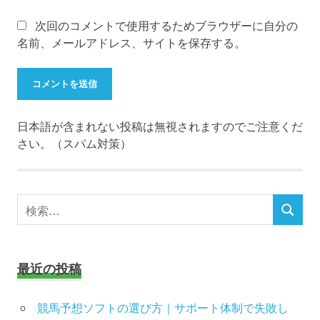
次回のコメントで使用するためブラウザーに自分の
名前、メールアドレス、サイトを保存する。
日本語が含まれない投稿は無視されますのでご注意くだ
さい。（スパム対策）
検
検
索
索
対
象:
最近の投稿
競馬予想ソフトの選び方｜サポート体制で失敗し