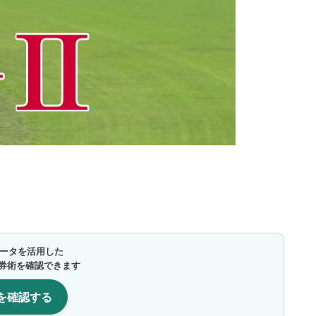
Nデータを活用した
券術を確認できます
を確認する