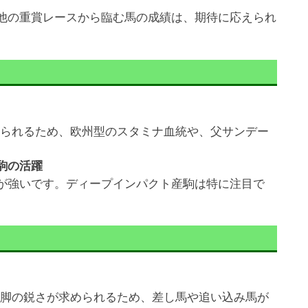
他の重賞レースから臨む馬の成績は、期待に応えられ
められるため、欧州型のスタミナ血統や、父サンデー
。
駒の活躍
が強いです。ディープインパクト産駒は特に注目で
末脚の鋭さが求められるため、差し馬や追い込み馬が