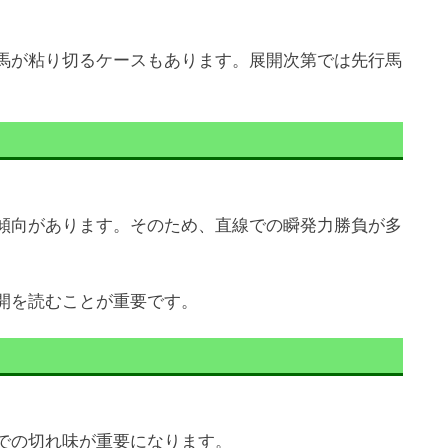
馬が粘り切るケースもあります。展開次第では先行馬
傾向があります。そのため、直線での瞬発力勝負が多
開を読むことが重要です。
での切れ味が重要になります。