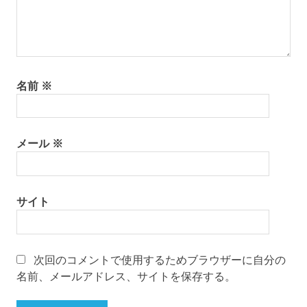
名前
※
メール
※
サイト
次回のコメントで使用するためブラウザーに自分の
名前、メールアドレス、サイトを保存する。