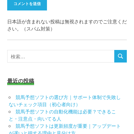
日本語が含まれない投稿は無視されますのでご注意くだ
さい。（スパム対策）
検
検
索
索
対
象:
最近の投稿
競馬予想ソフトの選び方｜サポート体制で失敗し
ないチェック項目（初心者向け）
競馬予想ソフトの自動化機能は必要？できるこ
と・注意点・向いてる人
競馬予想ソフトは更新頻度が重要｜アップデート
が遅いと損する理由と見分け方