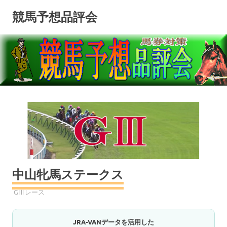
コ
競馬予想品評会
ン
テ
ン
ツ
へ
ス
キ
ッ
プ
中山牝馬ステークス
競馬予想
GⅢレース
JRA-VANデータを活用した