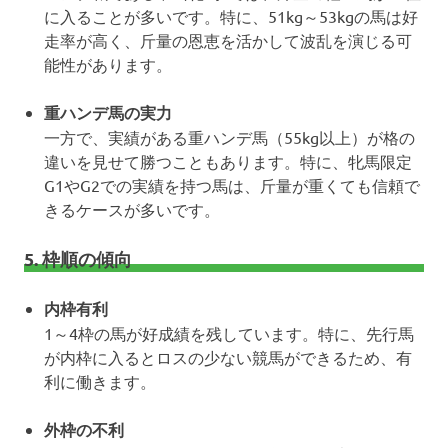
に入ることが多いです。特に、51kg～53kgの馬は好
走率が高く、斤量の恩恵を活かして波乱を演じる可
能性があります。
重ハンデ馬の実力
一方で、実績がある重ハンデ馬（55kg以上）が格の
違いを見せて勝つこともあります。特に、牝馬限定
G1やG2での実績を持つ馬は、斤量が重くても信頼で
きるケースが多いです。
5. 枠順の傾向
内枠有利
1～4枠の馬が好成績を残しています。特に、先行馬
が内枠に入るとロスの少ない競馬ができるため、有
利に働きます。
外枠の不利