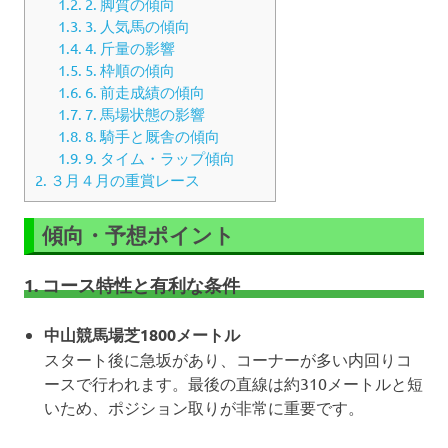
1.2.
2. 脚質の傾向
1.3.
3. 人気馬の傾向
1.4.
4. 斤量の影響
1.5.
5. 枠順の傾向
1.6.
6. 前走成績の傾向
1.7.
7. 馬場状態の影響
1.8.
8. 騎手と厩舎の傾向
1.9.
9. タイム・ラップ傾向
2.
３月４月の重賞レース
傾向・予想ポイント
1. コース特性と有利な条件
中山競馬場芝1800メートル
スタート後に急坂があり、コーナーが多い内回りコ
ースで行われます。最後の直線は約310メートルと短
いため、ポジション取りが非常に重要です。