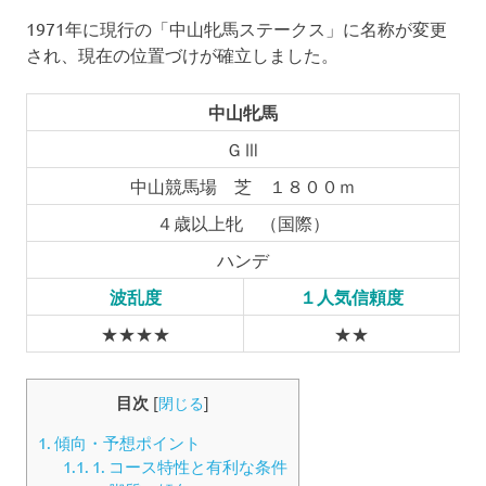
1971年に現行の「中山牝馬ステークス」に名称が変更
され、現在の位置づけが確立しました。
中山牝馬
ＧⅢ
中山競馬場 芝 １８００ｍ
４歳以上牝 （国際）
ハンデ
波乱度
１人気信頼度
★★★★
★★
目次
[
閉じる
]
1.
傾向・予想ポイント
1.1.
1. コース特性と有利な条件