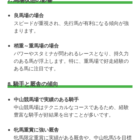
良馬場の場合
スピードが重視され、先行馬が有利になる傾向が強
まります。
稍重～重馬場の場合
パワーやスタミナが問われるレースとなり、持久力
のある馬が浮上します。特に、重馬場で好走経験の
ある馬に注目です。
8. 騎手と厩舎の傾向
中山競馬場で実績のある騎手
中山競馬場はテクニカルなコースであるため、経験
豊富な騎手が好結果を出すことが多いです。
牝馬重賞に強い厩舎
牝馬限定重賞に実績がある厩舎や、中山牝馬Sを目標