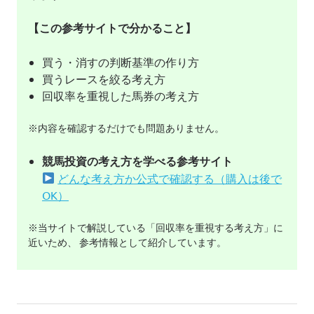
【この参考サイトで分かること】
買う・消すの判断基準の作り方
買うレースを絞る考え方
回収率を重視した馬券の考え方
※内容を確認するだけでも問題ありません。
競馬投資の考え方を学べる参考サイト
どんな考え方か公式で確認する（購入は後で
OK）
※当サイトで解説している「回収率を重視する考え方」に
近いため、 参考情報として紹介しています。