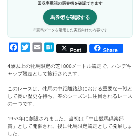
回収率重視の馬券術を確認できます
馬券術を確認する
※競馬データを活用した実践向けの内容です
Facebook
Twitter
Email
Hatena
Post
Share
4歳以上の牝馬限定の芝1800メートル競走で、ハンデキ
ャップ競走として施行されます。
このレースは、牝馬の中距離路線における重要な一戦と
して長い歴史を持ち、春のシーズンに注目されるレース
の一つです。
1953年に創設されました。当初は「中山競馬倶楽部
賞」として開催され、後に牝馬限定競走として発展しま
した。