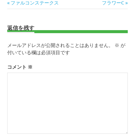
投
前
次
ファルコンステークス
フラワーC
の
の
稿
記
記
ナ
事:
事:
返信を残す
ビ
ゲ
メールアドレスが公開されることはありません。
※
が
ー
付いている欄は必須項目です
シ
ョ
コメント
※
ン