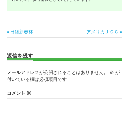
投
前
次
日経新春杯
アメリカＪＣＣ
の
の
稿
記
記
ナ
事:
事:
返信を残す
ビ
ゲ
メールアドレスが公開されることはありません。
※
が
ー
付いている欄は必須項目です
シ
ョ
コメント
※
ン