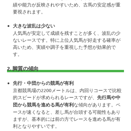
績や能力が反映されやすいため、古馬の安定感が重
要視されます。
大きな波乱は少ない
人気馬が安定して成績を残すことが多く、波乱の少
ないレースです。特に上位人気馬が好走する確率が
高いため、実績や調子を重視した予想が効果的で
す。
2.
脚質の傾向
先行・中団からの競馬が有利
京都競馬場の2200メートルは、内回りコースで比較
的スピードが求められるレースですが、
先行馬や中
団から競馬を進める馬が有利
な傾向があります。ペ
ースが速くなると、差し馬が台頭する可能性もあり
ますが、基本的には前の方でレースを進める馬が有
利となりやすいです。