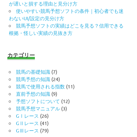
が遅いと損する理由と見分け方
使いやすい競馬予想ソフトの条件｜初心者でも迷
わないUI/設定の見分け方
競馬予想ソフトの実績はどこを見る？信用できる
根拠・怪しい実績の見抜き方
カテゴリー
競馬の基礎知識
(7)
競馬予想の知識
(24)
競馬で使用される指数
(11)
直前予想の知識
(9)
予想ソフトについて
(12)
競馬予想マニュアル
(3)
GⅠレース
(26)
GⅡレース
(41)
GⅢレース
(79)