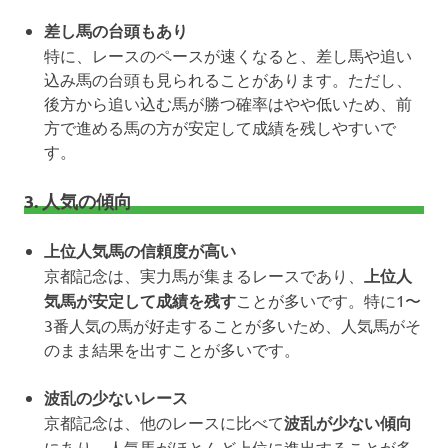
差し馬の台頭もあり
特に、レースのペースが速くなると、差し馬や追い
込み馬の台頭も見られることがあります。ただし、
後方から追い込む馬が勝つ確率はやや低いため、前
方で進める馬の方が安定して成績を残しやすいで
す。
3.
人気の傾向
上位人気馬の信頼度が高い
京都記念は、実力馬が集まるレースであり、
上位人
気馬が安定して成績を残す
ことが多いです。特に1〜
3番人気の馬が好走することが多いため、人気馬がそ
のまま結果を出すことが多いです。
波乱の少ないレース
京都記念は、他のレースに比べて
波乱が少ない傾向
にあり、人気馬がほとんど上位に進出することが多