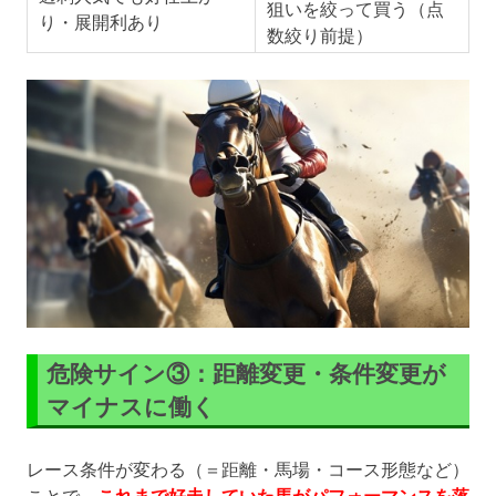
狙いを絞って買う（点
り・展開利あり
数絞り前提）
危険サイン③：距離変更・条件変更が
マイナスに働く
レース条件が変わる（＝距離・馬場・コース形態など）
ことで、
これまで好走していた馬がパフォーマンスを落