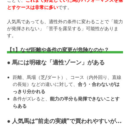
とすケースは非常に多い
です。
人気馬であっても、適性外の条件に変わることで「能力
が発揮されない」「苦手を露呈する」可能性がありま
す。
【1】なぜ距離や条件の変更が危険なのか？
● 馬には明確な「適性ゾーン」がある
距離、馬場（芝/ダート）、コース（内外回り、直線
の長短）などの違いに対して、
合う・合わないがは
っきり分かれる
条件がズレると、
能力の半分も発揮できないことす
らある
● 人気馬は“前走の実績”で買われやすいが…