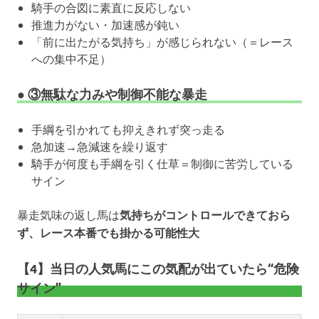
騎手の合図に素直に反応しない
推進力がない・加速感が鈍い
「前に出たがる気持ち」が感じられない（＝レース
への集中不足）
● ③無駄な力みや制御不能な暴走
手綱を引かれても抑えきれず突っ走る
急加速→急減速を繰り返す
騎手が何度も手綱を引く仕草＝制御に苦労している
サイン
暴走気味の返し馬は
気持ちがコントロールできておら
ず、レース本番でも掛かる可能性大
【4】当日の人気馬にこの気配が出ていたら“危険
サイン”