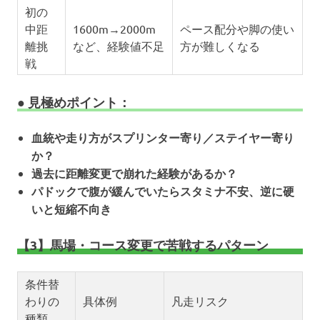
初の
中距
1600m→2000m
ペース配分や脚の使い
離挑
など、経験値不足
方が難しくなる
戦
● 見極めポイント：
血統や走り方がスプリンター寄り／ステイヤー寄り
か？
過去に距離変更で崩れた経験があるか？
パドックで腹が緩んでいたらスタミナ不安、逆に硬
いと短縮不向き
【3】馬場・コース変更で苦戦するパターン
条件替
わりの
具体例
凡走リスク
種類