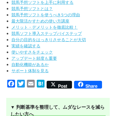
競馬予想ソフトを上手に利用する
競馬予想ソフトとは？
競馬予想ソフトを使うべき5つの理由
最大限活かすための使い方講座
メリット・デメリットを徹底比較！
競馬ソフト導入ステップバイステップ
自分の目的をはっきりさせることが大切
実績を確認する
使いやすさをチェック
アップデート頻度も重要
自動化機能があるか
サポート体制を見る
Facebook
Twitter
Email
Hatena
Post
Share
▼ 判断基準を整理して、ムダなレースを減ら
したい方へ