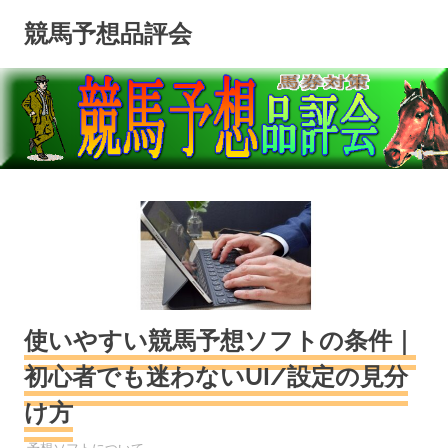
コ
競馬予想品評会
ン
テ
ン
ツ
へ
ス
キ
ッ
プ
使いやすい競馬予想ソフトの条件｜
初心者でも迷わないUI/設定の見分
け方
競馬予想
予想ソフトについて