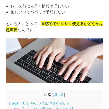
レース前に素早く情報整理したい
忙しい中でパパっと予想したい
という人にとって、
直感的でサクサク使えるかどうかは
超重要
なんです！
目次
[
閉じる
]
1.
画面（UI）がシンプルで見やすいか
1.1.
【シンプルで見やすいUIとは？】