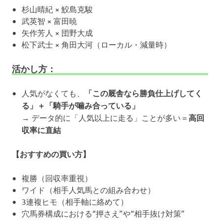
杉山晴紀 × 鮫島克駿
武英智 × 富田暁
矢作芳人 × 団野大成
松下武士 × 角田大河（ローカル・減量時）
活かし方：
人気がなくても、
「この厩舎なら勝負仕上げしてく
る」＋「騎手が噛み合っている」
→ データ的に「人気以上に走る」ことが多い＝
高回
収率に直結
【おすすめの買い方】
複勝（回収率重視）
ワイド（相手人気馬との組み合わせ）
3連複ヒモ（相手軸に絡めて）
穴馬券構成における“押さえ”や“相手抜け対策”