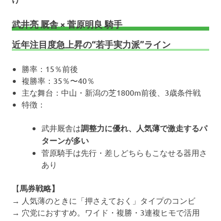
武井亮 厩舎 × 菅原明良 騎手
近年注目度急上昇の“若手実力派”ライン
勝率：15％前後
複勝率：35％〜40％
主な舞台：中山・新潟の芝1800m前後、3歳条件戦
特徴：
武井厩舎は
調整力に優れ、人気薄で激走するパ
ターンが多い
菅原騎手は先行・差しどちらもこなせる器用さ
あり
【
馬券戦略】
→ 人気薄のときに「押さえておく」タイプのコンビ
→ 穴党におすすめ。ワイド・複勝・3連複ヒモで活用