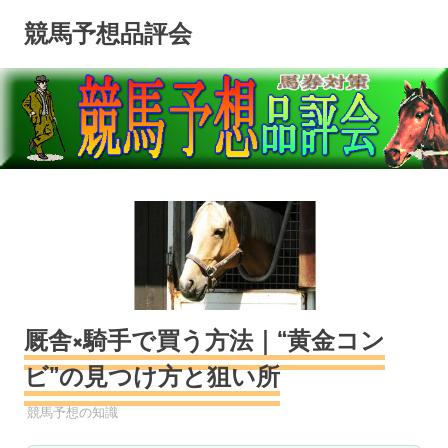
コ
競馬予想品評会
ン
テ
ン
ツ
へ
ス
キ
ッ
プ
厩舎×騎手で買う方法｜“黄金コン
ビ”の見つけ方と狙い所
競馬予想
競馬予想の知識