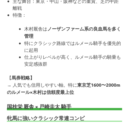
主な舞台：東京・中山・阪神などの重賞、芝の中距
離戦
特徴：
木村厩舎は
ノーザンファーム系の良血馬を多く
管理
特にクラシック路線ではルメール騎手を優先的
に起用
仕上がりレベルが高く、ルメール騎手の騎乗も
安定感抜群
【
馬券戦略】
→ 人気でも信用しやすい軸。特に
東京芝1600〜2000m
のルメール×木村は信頼度最上位
国枝栄 厩舎 × 戸崎圭太 騎手
牝馬に強いクラシック常連コンビ