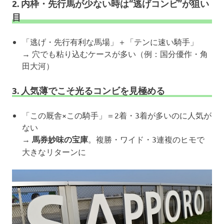
2. 内枠・先行馬が少ない時は“逃げコンビ”が狙い
目
「逃げ・先行有利な馬場」＋「テンに速い騎手」
→ 穴でも粘り込むケースが多い（例：国分優作・角
田大河）
3. 人気薄でこそ光るコンビを見極める
「この厩舎×この騎手」＝2着・3着が多いのに人気が
ない
→
馬券妙味の宝庫
。複勝・ワイド・3連複のヒモで
大きなリターンに