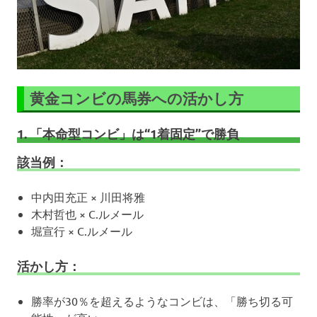
黄金コンビの馬券への活かし方
1. 「本命型コンビ」は“1着固定”で勝負
該当例：
中内田充正 × 川田将雅
木村哲也 × C.ルメール
堀宣行 × C.ルメール
活かし方：
勝率が30％を超えるようなコンビは、「勝ち切る可