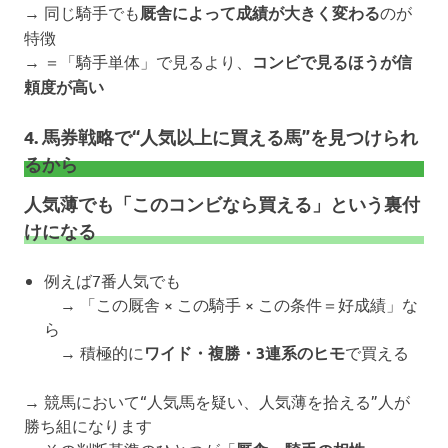
→ 同じ騎手でも
厩舎によって成績が大きく変わる
のが
特徴
→ ＝「騎手単体」で見るより、
コンビで見るほうが信
頼度が高い
4. 馬券戦略で“人気以上に買える馬”を見つけられ
るから
人気薄でも「このコンビなら買える」という裏付
けになる
例えば7番人気でも
→ 「この厩舎 × この騎手 × この条件＝好成績」な
ら
→ 積極的に
ワイド・複勝・3連系のヒモ
で買える
→ 競馬において“人気馬を疑い、人気薄を拾える”人が
勝ち組になります