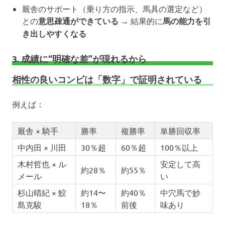
厩舎のサポート（乗り方の指示、馬具の選定など）
との
意思疎通ができている
→ 結果的に
馬の能力を引
き出しやすくなる
3. 成績に“明確な差”が現れるから
相性の良いコンビは「数字」で証明されている
例えば：
厩舎 × 騎手
勝率
複勝率
単勝回収率
中内田 × 川田
30％超
60％超
100％以上
木村哲也 × ル
安定して高
約28％
約55％
メール
い
杉山晴紀 × 鮫
約14〜
約40％
中穴馬で妙
島克駿
18％
前後
味あり