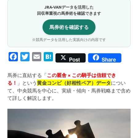
JRA-VANデータを活用した
回収率重視の馬券術を確認できます
馬券術を確認する
※競馬データを活用した実践向けの内容です
Facebook
Twitter
Email
Hatena
Post
Share
馬券に直結する「
この厩舎 × この騎手は信頼でき
る！
」という
黄金コンビ（好相性ペア）データ
につい
て、中央競馬を中心に、実績・傾向・馬券戦略まで含め
て詳しく解説します。