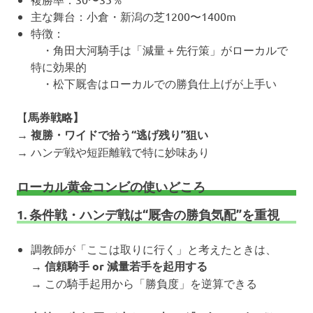
主な舞台：小倉・新潟の芝1200〜1400m
特徴：
・角田大河騎手は「減量＋先行策」がローカルで
特に効果的
・松下厩舎はローカルでの勝負仕上げが上手い
【
馬券戦略】
→
複勝・ワイドで拾う“逃げ残り”狙い
→ ハンデ戦や短距離戦で特に妙味あり
ローカル黄金コンビの使いどころ
1. 条件戦・ハンデ戦は“厩舎の勝負気配”を重視
調教師が「ここは取りに行く」と考えたときは、
→
信頼騎手 or 減量若手を起用する
→ この騎手起用から「勝負度」を逆算できる