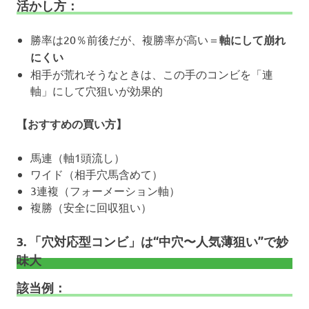
活かし方：
勝率は20％前後だが、複勝率が高い＝
軸にして崩れ
にくい
相手が荒れそうなときは、この手のコンビを「連
軸」にして穴狙いが効果的
【おすすめの買い方】
馬連（軸1頭流し）
ワイド（相手穴馬含めて）
3連複（フォーメーション軸）
複勝（安全に回収狙い）
3. 「穴対応型コンビ」は“中穴〜人気薄狙い”で妙
味大
該当例：