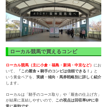
ローカル競馬で買えるコンビ
ローカル競馬（主に小倉・福島・新潟・中京など）
にお
いて、
「この厩舎 × 騎手のコンビは信頼できる！」
と
いう黄金ペアを、
実績・傾向・馬券戦略別に詳しく紹介
します。
ローカルは「騎手のコース取り」や「厩舎の仕上げ方」
が結果に直結しやすいので、
この視点は回収率UPに非
常に有効です。