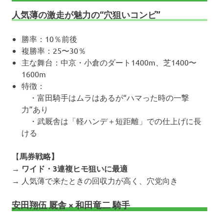
人気薄の激走が魅力の“穴狙いコンビ”
勝率：10％前後
複勝率：25〜30％
主な舞台：中京・小倉のダート1400m、芝1400〜
1600m
特徴：
・富田騎手はムラはあるが“ハマった時の一撃
力”あり
・武厩舎は「軽ハンデ＋短距離」での仕上げに長
ける
【
馬券戦略】
→
ワイド・3連複ヒモ狙いに最適
→ 人気薄で来たときの回収力が高く、穴党向き
安田翔伍 厩舎 × 和田竜二 騎手