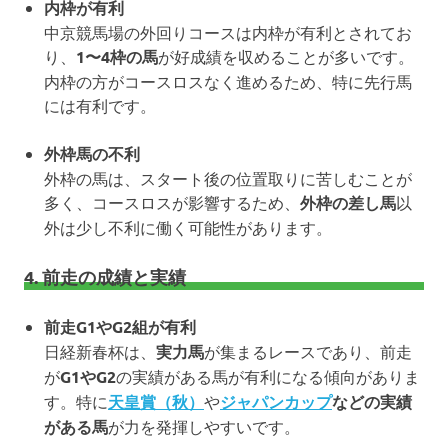
内枠が有利
中京競馬場の外回りコースは内枠が有利とされてお
り、
1〜4枠の馬
が好成績を収めることが多いです。
内枠の方がコースロスなく進めるため、特に先行馬
には有利です。
外枠馬の不利
外枠の馬は、スタート後の位置取りに苦しむことが
多く、コースロスが影響するため、
外枠の差し馬
以
外は少し不利に働く可能性があります。
4.
前走の成績と実績
前走G1やG2組が有利
日経新春杯は、
実力馬
が集まるレースであり、前走
が
G1やG2
の実績がある馬が有利になる傾向がありま
す。特に
天皇賞（秋）
や
ジャパンカップ
などの実績
がある馬
が力を発揮しやすいです。