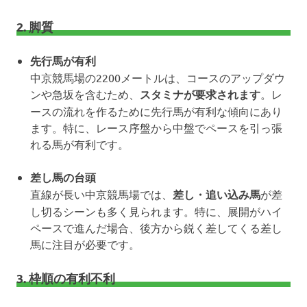
2.
脚質
先行馬が有利
中京競馬場の2200メートルは、コースのアップダウ
ンや急坂を含むため、
スタミナが要求されます
。レ
ースの流れを作るために先行馬が有利な傾向にあり
ます。特に、レース序盤から中盤でペースを引っ張
れる馬が有利です。
差し馬の台頭
直線が長い中京競馬場では、
差し・追い込み馬
が差
し切るシーンも多く見られます。特に、展開がハイ
ペースで進んだ場合、後方から鋭く差してくる差し
馬に注目が必要です。
3.
枠順の有利不利