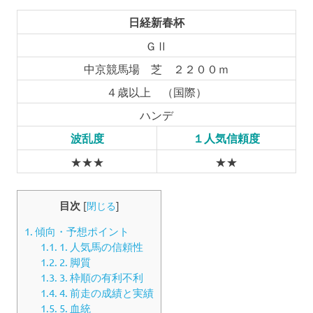
日経新春杯
ＧⅡ
中京競馬場 芝 ２２００ｍ
４歳以上 （国際）
ハンデ
波乱度
１人気信頼度
★★★
★★
目次
[
閉じる
]
1.
傾向・予想ポイント
1.1.
1. 人気馬の信頼性
1.2.
2. 脚質
1.3.
3. 枠順の有利不利
1.4.
4. 前走の成績と実績
1.5.
5. 血統