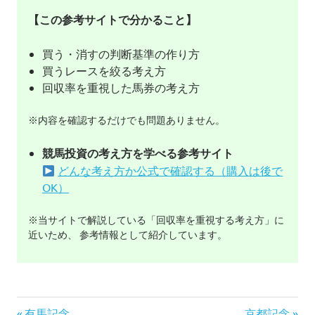
【この参考サイトで分かること】
買う・消すの判断基準の作り方
買うレースを絞る考え方
回収率を重視した馬券の考え方
※内容を確認するだけでも問題ありません。
競馬投資の考え方を学べる参考サイト
どんな考え方か公式で確認する（購入は後で
OK）
※当サイトで解説している「回収率を重視する考え方」に
近いため、 参考情報として紹介しています。
投
前
次
有馬記念
京都記念