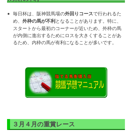
毎日杯は、阪神競馬場の
外回りコース
で行われるた
め、
外枠の馬が不利
となることがあります。特に、
スタートから最初のコーナーが近いため、外枠の馬
が内側に進出するためにロスを大きくすることがあ
るため、内枠の馬が有利になることが多いです。
３月４月の重賞レース