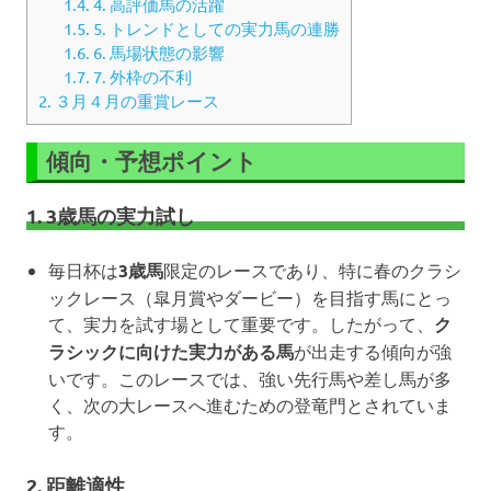
1.4.
4. 高評価馬の活躍
1.5.
5. トレンドとしての実力馬の連勝
1.6.
6. 馬場状態の影響
1.7.
7. 外枠の不利
2.
３月４月の重賞レース
傾向・予想ポイント
1.
3歳馬の実力試し
毎日杯は
3歳馬
限定のレースであり、特に春のクラシ
ックレース（皐月賞やダービー）を目指す馬にとっ
て、実力を試す場として重要です。したがって、
ク
ラシックに向けた実力がある馬
が出走する傾向が強
いです。このレースでは、強い先行馬や差し馬が多
く、次の大レースへ進むための登竜門とされていま
す。
2.
距離適性