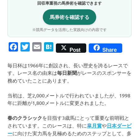
回収率重視の馬券術を確認できます
馬券術を確認する
※競馬データを活用した実践向けの内容です
Facebook
Twitter
Email
Hatena
Post
Share
毎日杯は1966年に創設され、長い歴史を誇るレースで
す。レース名の由来は
毎日新聞
がレースのスポンサーを
務めていたことにあります。
当初は、芝2,000メートルで行われていましたが、1998
年に距離が1,800メートルに変更されました。
春のクラシック
を目指す3歳馬にとって重要な前哨戦と
されています。このレースは、特に
皐月賞
や
日本ダービ
ー
に向けた実力馬を見極めるためのステップとして、多