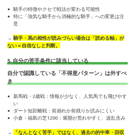
騎手の特徴やクセで戦法が変わる可能性
特に「強気な騎手から消極的な騎手」への変更は注
意
→
騎手・馬の相性が読みづらい場合は「読める軸」が
ない＝自信なしと判断。
5. 自分の苦手条件に該当している
自分で認識している「不得意パターン」は外すべ
き
新馬戦・2歳戦：情報が少なく、人気馬でも飛びやす
い
ダート短距離戦：前崩れか前残りか読みにくい
小倉・福島の芝1200：展開が荒れやすく、波乱含み
→
「なんとなく苦手」ではなく、過去の的中率・回収