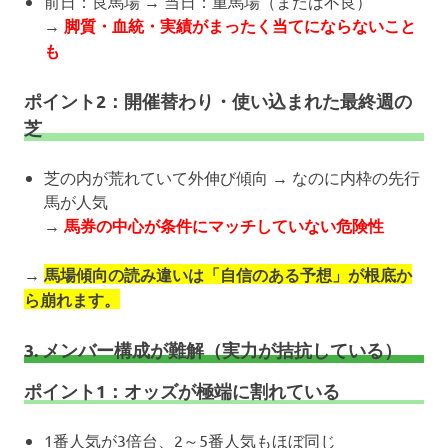
前日：良馬場 → 当日：重馬場（または不良）
→
脚質・血統・実績がまったく当てにならないこと
も
ポイント2：開催替わり・使い込まれた最終週の
芝
芝の内が荒れていて外伸び傾向 → なのに内枠の先行
馬が人気
→
馬券の中心が条件にマッチしていない危険性
→
馬場傾向の読み違いは「自信のある予想」が根底か
ら崩れます。
3. メンバー構成が難解（実力が拮抗している）
ポイント1：オッズが極端に割れている
1番人気が3倍台、2～5番人気もほぼ同じ