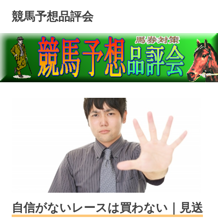
コ
競馬予想品評会
ン
テ
ン
ツ
へ
ス
キ
ッ
プ
自信がないレースは買わない｜見送