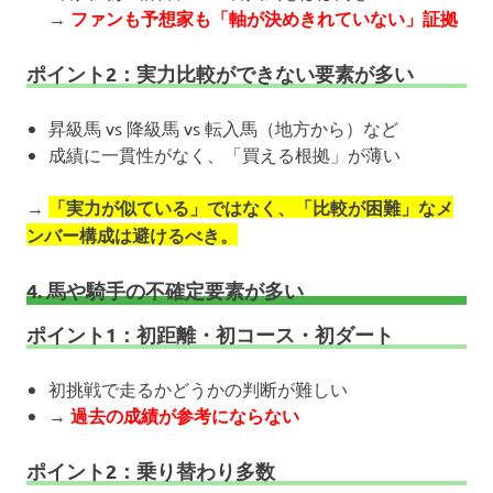
→
ファンも予想家も「軸が決めきれていない」証拠
ポイント2：実力比較ができない要素が多い
昇級馬 vs 降級馬 vs 転入馬（地方から）など
成績に一貫性がなく、「買える根拠」が薄い
→
「実力が似ている」ではなく、「比較が困難」なメ
ンバー構成は避けるべき。
4. 馬や騎手の不確定要素が多い
ポイント1：初距離・初コース・初ダート
初挑戦で走るかどうかの判断が難しい
→
過去の成績が参考にならない
ポイント2：乗り替わり多数