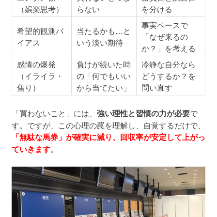
（娯楽思考）
らない
を分ける
事実ベースで
希望的観測バ
当たるかも…と
「なぜ来るの
イアス
いう淡い期待
か？」を考える
感情の爆発
負けが続いた時
冷静な自分なら
（イライラ・
の「何でもいい
どうするか？を
焦り）
から当てたい」
問い直す
「買わないこと」には、
強い理性と習慣の力が必要
で
す。ですが、この心理の罠を理解し、自覚するだけで、
「無駄な馬券」が確実に減り、回収率が安定して上がっ
ていきます
。