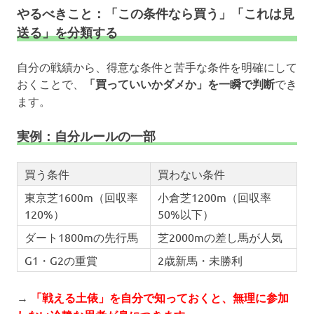
やるべきこと：「この条件なら買う」「これは見
送る」を分類する
自分の戦績から、得意な条件と苦手な条件を明確にして
おくことで、
「買っていいかダメか」を一瞬で判断
でき
ます。
実例：自分ルールの一部
買う条件
買わない条件
東京芝1600m（回収率
小倉芝1200m（回収率
120%）
50%以下）
ダート1800mの先行馬
芝2000mの差し馬が人気
G1・G2の重賞
2歳新馬・未勝利
→
「戦える土俵」を自分で知っておくと、無理に参加