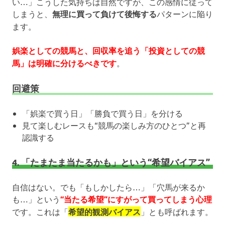
い…」こうした気持ちは自然ですが、この感情に従って
しまうと、
無理に買って負けて後悔する
パターンに陥り
ます。
娯楽としての競馬と、回収率を追う「投資としての競
馬」は明確に分けるべきです
。
回避策
「娯楽で買う日」「勝負で買う日」を分ける
見て楽しむレースも“競馬の楽しみ方のひとつ”と再
認識する
4. 「たまたま当たるかも」という“希望バイアス”
自信はない。でも「もしかしたら…」「穴馬が来るか
も…」という
“当たる希望”にすがって買ってしまう心理
です。これは「
希望的観測バイアス
」とも呼ばれます。