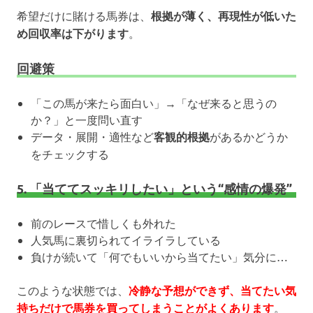
希望だけに賭ける馬券は、
根拠が薄く、再現性が低いた
め回収率は下がります
。
回避策
「この馬が来たら面白い」→「なぜ来ると思うの
か？」と一度問い直す
データ・展開・適性など
客観的根拠
があるかどうか
をチェックする
5. 「当ててスッキリしたい」という“感情の爆発”
前のレースで惜しくも外れた
人気馬に裏切られてイライラしている
負けが続いて「何でもいいから当てたい」気分に…
このような状態では、
冷静な予想ができず、当てたい気
持ちだけで馬券を買ってしまうことがよくあります
。