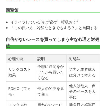
回避策
イライラしている時は“必ず一呼吸おく”
「この買い方、冷静なときでもする？」と自問する
自信がないレースを買ってしまう主な心理と対処
法
心理の罠
説明
対処法
予想に時間をか
サンクコスト
労力と馬券購入
けたから買いた
効果
は分けて考える
くなる
他人は他人、自
FOMO（フォ
他人の的中を見
分のペースを大
モ）
て焦る
事に
エンタメ欲
買わないとつま
勝負日と娯楽日