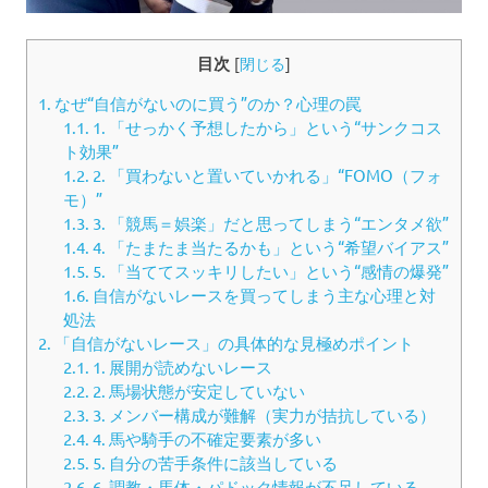
目次
[
閉じる
]
1.
なぜ“自信がないのに買う”のか？心理の罠
1.1.
1. 「せっかく予想したから」という“サンクコス
ト効果”
1.2.
2. 「買わないと置いていかれる」“FOMO（フォ
モ）”
1.3.
3. 「競馬＝娯楽」だと思ってしまう“エンタメ欲”
1.4.
4. 「たまたま当たるかも」という“希望バイアス”
1.5.
5. 「当ててスッキリしたい」という“感情の爆発”
1.6.
自信がないレースを買ってしまう主な心理と対
処法
2.
「自信がないレース」の具体的な見極めポイント
2.1.
1. 展開が読めないレース
2.2.
2. 馬場状態が安定していない
2.3.
3. メンバー構成が難解（実力が拮抗している）
2.4.
4. 馬や騎手の不確定要素が多い
2.5.
5. 自分の苦手条件に該当している
2.6.
6. 調教・馬体・パドック情報が不足している