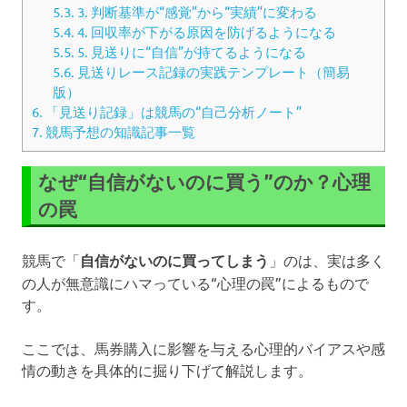
5.3.
3. 判断基準が“感覚”から“実績”に変わる
5.4.
4. 回収率が下がる原因を防げるようになる
5.5.
5. 見送りに“自信”が持てるようになる
5.6.
見送りレース記録の実践テンプレート（簡易
版）
6.
「見送り記録」は競馬の“自己分析ノート”
7.
競馬予想の知識記事一覧
なぜ“自信がないのに買う”のか？心理
の罠
競馬で「
自信がないのに買ってしまう
」のは、実は多く
の人が無意識にハマっている“心理の罠”によるもので
す。
ここでは、馬券購入に影響を与える心理的バイアスや感
情の動きを具体的に掘り下げて解説します。