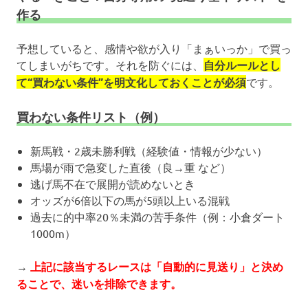
作る
予想していると、感情や欲が入り「まぁいっか」で買っ
てしまいがちです。それを防ぐには、
自分ルールとし
て“買わない条件”を明文化しておくことが必須
です。
買わない条件リスト（例）
新馬戦・2歳未勝利戦（経験値・情報が少ない）
馬場が雨で急変した直後（良→重 など）
逃げ馬不在で展開が読めないとき
オッズが6倍以下の馬が5頭以上いる混戦
過去に的中率20％未満の苦手条件（例：小倉ダート
1000m）
→
上記に該当するレースは「自動的に見送り」と決め
ることで、迷いを排除できます。