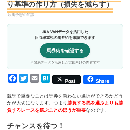
り基準の作り方（損失を減らす）
競馬予想
競馬予想の知識
JRA-VANデータを活用した
回収率重視の馬券術を確認できます
馬券術を確認する
※競馬データを活用した実践向けの内容です
Facebook
Twitter
Email
Hatena
Post
Share
競馬で重要なことは馬券を買わない選択ができるかどう
かが大切になります。つまり
勝負する馬を選ぶよりも勝
負するレースを選ぶことのほうが重要
なのです。
チャンスを待つ！