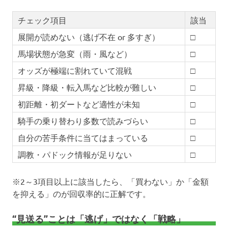
チェック項目
該当
展開が読めない（逃げ不在 or 多すぎ）
□
馬場状態が急変（雨・風など）
□
オッズが極端に割れていて混戦
□
昇級・降級・転入馬など比較が難しい
□
初距離・初ダートなど適性が未知
□
騎手の乗り替わり多数で読みづらい
□
自分の苦手条件に当てはまっている
□
調教・パドック情報が足りない
□
※2～3項目以上に該当したら、「買わない」か「金額
を抑える」のが回収率的に正解です。
“見送る”ことは「逃げ」ではなく「戦略」