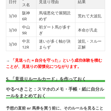
日付
見送り理由
結果
ス名
阪神
馬場悪化で展開読
3/30
荒れて大波乱
6R
めず
中山
初ダート馬が多す
3/30
本命が凡走
9R
ぎ
中京
迷いが多く軸が決
波乱・スルー
3/30
12R
まらず
正解
→
「見送った＝自分を守った」という成功体験を積む
ことが、見送りの習慣化につながります。
5. 「見送りルールカード」を作っておく
やるべきこと：スマホのメモ・手帳・紙に自分ル
ールをまとめておく
予想の直前 or 馬券を買う前に、そのルールを見ること