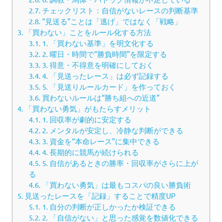
2.7.
チェックリスト：自信がないレースの判断基準
2.8.
“見送る”ことは「逃げ」ではなく「戦略」
3.
「買わない」ことをルール化する方法
3.1.
1. 「買わない基準」を明文化する
3.2.
2. 曜日・時間で“勝負時間”を限定する
3.3.
3. 得意・不得意を明確にしておく
3.4.
4. 「見送ったレース」は必ず記録する
3.5.
5. 「見送りルールカード」を作っておく
3.6.
買わないルールは“勝ち組への近道”
4.
「買わない勇気」がもたらすメリット
4.1.
1. 回収率が劇的に安定する
4.2.
2. メンタルが安定し、冷静な判断ができる
4.3.
3. 資金を“本命レース”に集中できる
4.4.
4. 長期的に競馬が続けられる
4.5.
5. 自信があるときの勝率・回収率がさらに上が
る
4.6.
「買わない勇気」は最もコスパの良い勝負術
5.
見送ったレースを「記録」することで精度UP
5.1.
1. 自分の判断が正しかったか検証できる
5.2.
2. 「自信がない」と思った感覚を数値化できる