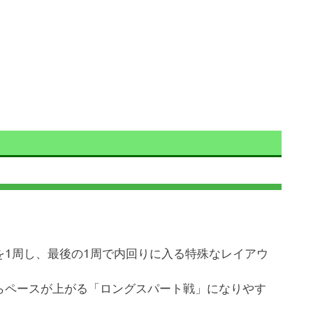
を1周し、最後の1周で内回りに入る特殊なレイアウ
からペースが上がる「ロングスパート戦」になりやす