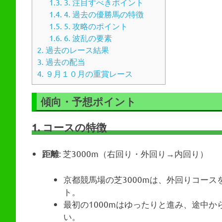
1.3.
3. 注目すべきポイント
1.4.
4. 過去の優勝馬の特徴
1.5.
5. 攻略のポイント
1.6.
6. 波乱の要素
2.
過去のレース結果
3.
過去の配当
4.
９月１０月の重賞レース
傾向・予想ポイント
1.
コースの特徴
: 芝3000m（右回り・外回り→内回り）
距離
京都競馬場の芝3000mは、外回りコース
ト。
最初の1000mはゆったりと進み、途中
い。