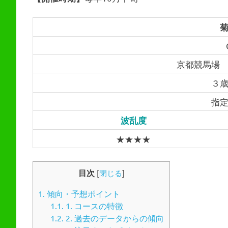
京都競馬場
３
指
波乱度
★★★★
目次
[
閉じる
]
1.
傾向・予想ポイント
1.1.
1. コースの特徴
1.2.
2. 過去のデータからの傾向