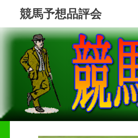
コ
競馬予想品評会
ン
テ
ン
ツ
へ
ス
キ
ッ
プ