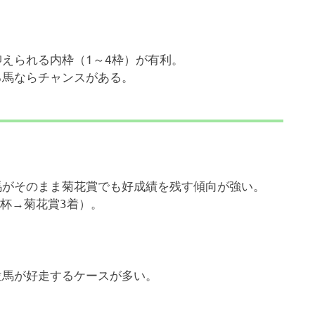
えられる内枠（1～4枠）が有利。
る馬ならチャンスがある。
馬がそのまま菊花賞でも好成績を残す傾向が強い。
聞杯→菊花賞3着）。
位馬が好走するケースが多い。