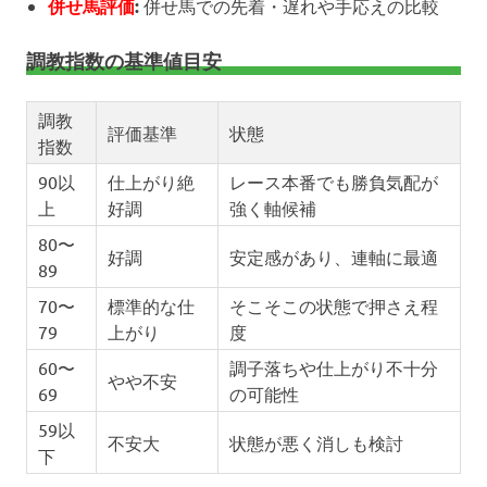
併せ馬評価
:
併せ馬での先着・遅れや手応えの比較
調教指数の基準値目安
調教
評価基準
状態
指数
90以
仕上がり絶
レース本番でも勝負気配が
上
好調
強く軸候補
80〜
好調
安定感があり、連軸に最適
89
70〜
標準的な仕
そこそこの状態で押さえ程
79
上がり
度
60〜
調子落ちや仕上がり不十分
やや不安
69
の可能性
59以
不安大
状態が悪く消しも検討
下