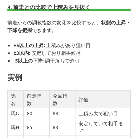
3. 前走との比較で上積みを見抜く
前走からの調教指数の変化を比較すると、
状態の上昇・
下降を把握
できます。
+5以上の上昇:
上積みがあり狙い目
±3以内:
安定しており相手候補
-5以上の下降:
調子落ちで割引
実例
馬
前走指
今回指
評価
名
数
数
馬G
80
88
上積み大で狙い目
安定していて相手ま
馬H
85
83
で