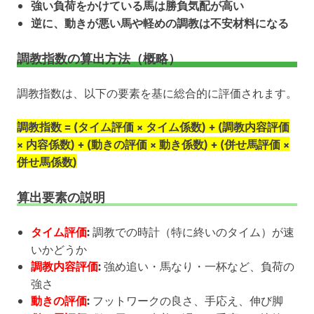
強い負荷をかけている馬は勝負気配が高い
逆に、動きが悪い馬や軽めの調教は不安材料になる
調教指数の算出方法（概略）
調教指数は、以下の要素を基に総合的に評価されます。
調教指数 = (タイム評価 × タイム係数) + (調教内容評価
× 内容係数) + (動きの評価 × 動き係数) + (併せ馬評価 ×
併せ馬係数)
算出要素の説明
タイム評価
:
調教での時計（特に終いのタイム）が速
いかどうか
調教内容評価
:
強め追い・馬なり・一杯など、負荷の
強さ
動きの評価
:
フットワークの良さ、手応え、伸び脚