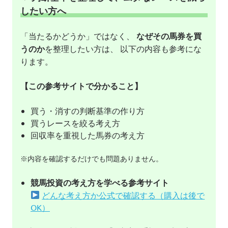
したい方へ
「当たるかどうか」ではなく、
なぜその馬券を買
うのか
を整理したい方は、 以下の内容も参考にな
ります。
【この参考サイトで分かること】
買う・消すの判断基準の作り方
買うレースを絞る考え方
回収率を重視した馬券の考え方
※内容を確認するだけでも問題ありません。
競馬投資の考え方を学べる参考サイト
どんな考え方か公式で確認する（購入は後で
OK）