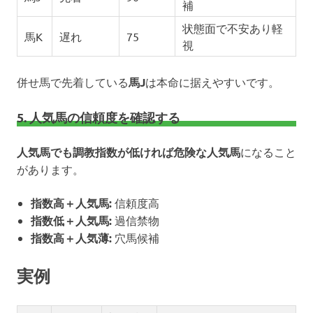
補
状態面で不安あり軽
馬K
遅れ
75
視
併せ馬で先着している
馬J
は本命に据えやすいです。
5. 人気馬の信頼度を確認する
人気馬でも調教指数が低ければ危険な人気馬
になること
があります。
指数高＋人気馬:
信頼度高
指数低＋人気馬:
過信禁物
指数高＋人気薄:
穴馬候補
実例