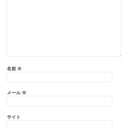
名前
※
メール
※
サイト