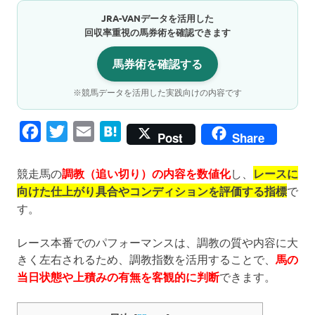
JRA-VANデータを活用した
回収率重視の馬券術を確認できます
馬券術を確認する
※競馬データを活用した実践向けの内容です
Facebook
Twitter
Email
Hatena
Post
Share
競走馬の
調教（追い切り）の内容を数値化
し、
レースに
向けた仕上がり具合やコンディションを評価する指標
で
す。
レース本番でのパフォーマンスは、調教の質や内容に大
きく左右されるため、調教指数を活用することで、
馬の
当日状態や上積みの有無を客観的に判断
できます。