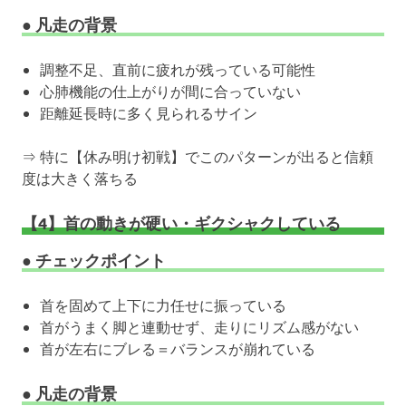
● 凡走の背景
調整不足、直前に疲れが残っている可能性
心肺機能の仕上がりが間に合っていない
距離延長時に多く見られるサイン
⇒ 特に【休み明け初戦】でこのパターンが出ると信頼
度は大きく落ちる
【4】首の動きが硬い・ギクシャクしている
● チェックポイント
首を固めて上下に力任せに振っている
首がうまく脚と連動せず、走りにリズム感がない
首が左右にブレる＝バランスが崩れている
● 凡走の背景