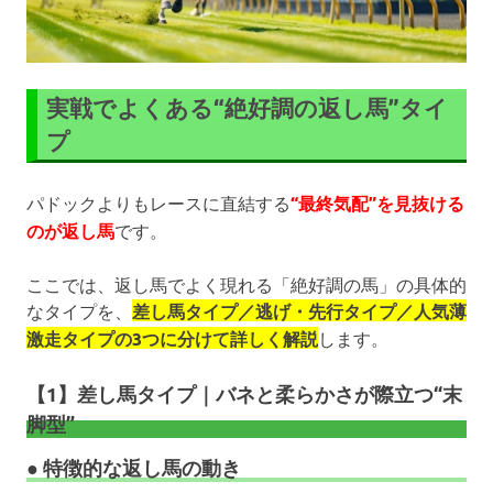
実戦でよくある“絶好調の返し馬”タイ
プ
パドックよりもレースに直結する
“最終気配”を見抜ける
のが返し馬
です。
ここでは、返し馬でよく現れる「絶好調の馬」の具体的
なタイプを、
差し馬タイプ／逃げ・先行タイプ／人気薄
激走タイプの3つに分けて詳しく解説
します。
【1】差し馬タイプ｜バネと柔らかさが際立つ“末
脚型”
● 特徴的な返し馬の動き