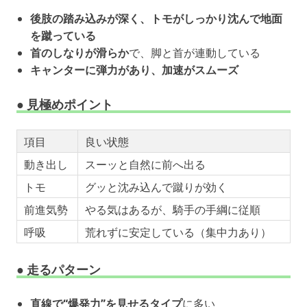
後肢の踏み込みが深く、トモがしっかり沈んで地面
を蹴っている
首のしなりが滑らか
で、脚と首が連動している
キャンターに弾力があり、加速がスムーズ
● 見極めポイント
項目
良い状態
動き出し
スーッと自然に前へ出る
トモ
グッと沈み込んで蹴りが効く
前進気勢
やる気はあるが、騎手の手綱に従順
呼吸
荒れずに安定している（集中力あり）
● 走るパターン
直線で“爆発力”を見せるタイプ
に多い