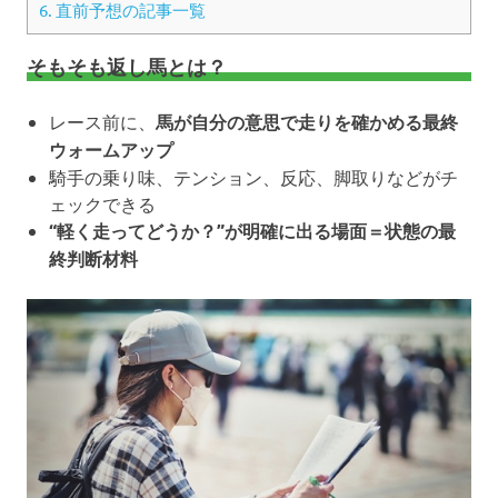
6.
直前予想の記事一覧
そもそも返し馬とは？
レース前に、
馬が自分の意思で走りを確かめる最終
ウォームアップ
騎手の乗り味、テンション、反応、脚取りなどがチ
ェックできる
“軽く走ってどうか？”が明確に出る場面＝状態の最
終判断材料