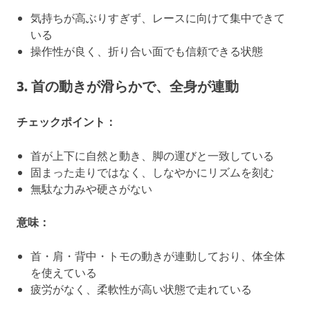
気持ちが高ぶりすぎず、レースに向けて集中できて
いる
操作性が良く、折り合い面でも信頼できる状態
3. 首の動きが滑らかで、全身が連動
チェックポイント：
首が上下に自然と動き、脚の運びと一致している
固まった走りではなく、しなやかにリズムを刻む
無駄な力みや硬さがない
意味：
首・肩・背中・トモの動きが連動しており、体全体
を使えている
疲労がなく、柔軟性が高い状態で走れている