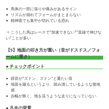
馬体の一部に張りや痛みがあるサイン
リズムが崩れてフォームがまとまらない
精神面でも集中が切れている恐れ
⇒ こうした馬はレースで“加速できない”“直線で伸びな
い”ことが多い
【5】地面の叩き方が重い（音がドスドス／フォ
ームに重さ）
● チェックポイント
蹄音が“ズドン、ズドン”と重たい音
地面を蹴るというより、踏み潰しているような接地
感
歩幅が狭く、地を這うような走りになっていない
● 凡走の背景