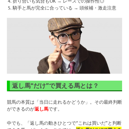
折り合いも気合もOK → レースでの操作性◎
騎手と馬が完全に合っている → 頭候補・激走注意
返し馬“だけ”で買える馬とは？
競馬の本質は「当日に走れるかどうか」。その最終判断
ができるのが
返し馬
です。
中でも、「返し馬の動きひとつで“これは買いだ”と判断