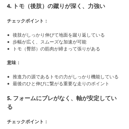
4. トモ（後肢）の蹴りが深く、力強い
チェックポイント：
後肢がしっかり伸びて地面を蹴り返している
歩幅が広く、スムーズな加速が可能
トモ（臀部）の筋肉が締まって張りがある
意味：
推進力の源であるトモの力がしっかり機能している
最後のひと伸びに繋がる重要な走りのポイント
5. フォームにブレがなく、軸が安定してい
る
チェックポイント：