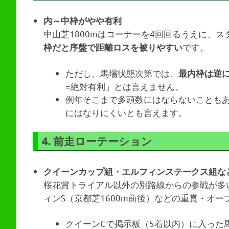
内～中枠がやや有利
中山芝1800mはコーナーを4回回るうえに、
です。
枠だと序盤で距離ロスを被りやすい
ただし、馬場状態次第では、
最内枠は逆
=絶対有利」とは言えません。
例年そこまで多頭数にはならないことも
にはなりにくいとも言えます。
4. 前走ローテーション
クイーンカップ組・エルフィンステークス組な
桜花賞トライアル以外の別路線からの参戦が多
ィンS（京都芝1600m前後）などの重賞・オ
クイーンCで掲示板（5着以内）に入った