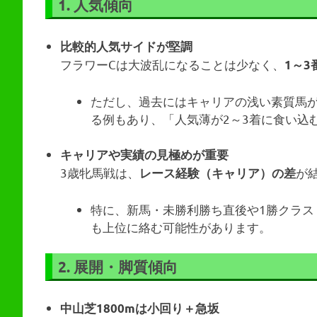
1. 人気傾向
比較的人気サイドが堅調
フラワーCは大波乱になることは少なく、
1～
ただし、過去にはキャリアの浅い素質馬
る例もあり、「人気薄が2～3着に食い込
キャリアや実績の見極めが重要
3歳牝馬戦は、
が
レース経験（キャリア）の差
特に、新馬・未勝利勝ち直後や1勝クラス
も上位に絡む可能性があります。
2. 展開・脚質傾向
中山芝1800mは小回り＋急坂