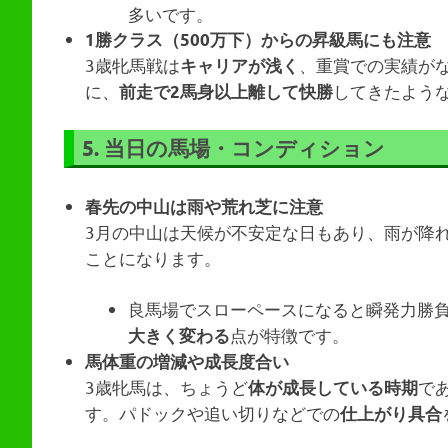
多いです。
1勝クラス（500万下）からの昇級馬にも注意
3歳牝馬戦は
、重賞での実績が
キャリアが浅く
に、
してきたよう
前走で2馬身以上離して快勝
5. 当日の馬場・コンディション
春先の中山は雨や荒れ芝に注意
3月の中山は天候が不安定な日もあり、雨が降
ことになります。
良馬場でスローペースになると瞬発力勝
点が特徴です。
大きく変わる
馬体重の増減や成長度合い
3歳牝馬は、ちょうど
で
体が成長している時期
す。パドックや追い切りなどでの
仕上がり具合