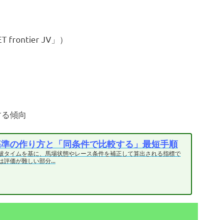
frontier JV」）
する傾向
基準の作り方と「同条件で比較する」最短手順
破タイムを基に、馬場状態やレース条件を補正して算出される指標で
評価が難しい部分...