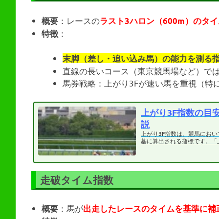
：レースの
概要
ラスト3ハロン（600m）のタ
：
特徴
末脚（差し・追い込み馬）の能力を測る
直線の長いコース（東京競馬場など）で
馬券戦略：上がり3Fが速い馬を重視（特
上がり3F指数の目
説
上がり3F指数は、競馬におい
基に算出される指標です。「上
走破タイム指数
：馬が
概要
出走したレースのタイムを基準に補