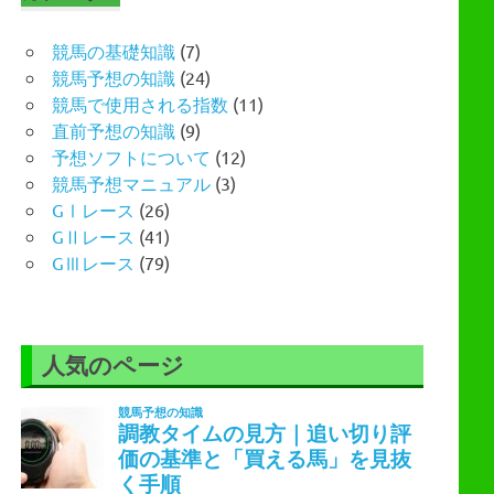
競馬の基礎知識
(7)
競馬予想の知識
(24)
競馬で使用される指数
(11)
直前予想の知識
(9)
予想ソフトについて
(12)
競馬予想マニュアル
(3)
GⅠレース
(26)
GⅡレース
(41)
GⅢレース
(79)
人気のページ