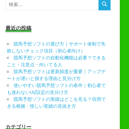
検
検
索
索
対
象:
最近の投稿
競馬予想ソフトの選び方｜サポート体制で失
敗しないチェック項目（初心者向け）
競馬予想ソフトの自動化機能は必要？できる
こと・注意点・向いてる人
競馬予想ソフトは更新頻度が重要｜アップデ
ートが遅いと損する理由と見分け方
使いやすい競馬予想ソフトの条件｜初心者で
も迷わないUI/設定の見分け方
競馬予想ソフトの実績はどこを見る？信用で
きる根拠・怪しい実績の見抜き方
カテゴリー