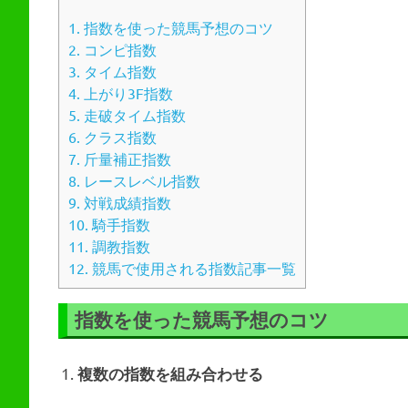
1.
指数を使った競馬予想のコツ
2.
コンピ指数
3.
タイム指数
4.
上がり3F指数
5.
走破タイム指数
6.
クラス指数
7.
斤量補正指数
8.
レースレベル指数
9.
対戦成績指数
10.
騎手指数
11.
調教指数
12.
競馬で使用される指数記事一覧
指数を使った競馬予想のコツ
複数の指数を組み合わせる