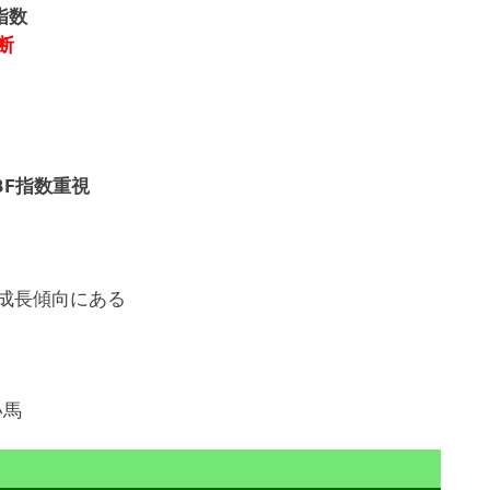
指数
断
3F指数重視
成長傾向にある
い馬