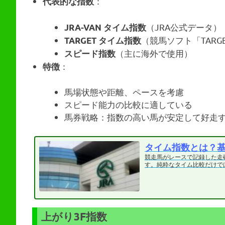
：
代表的な指数
（JRA公式データ）
JRA-VAN タイム指数
（競馬ソフト「TARGET 
TARGET タイム指数
（主に海外で使用）
スピード指数
：
特徴
馬場状態や距離、ペースを考慮
スピード能力の比較に適している
馬券戦略：指数の高い馬が安定して好走
タイム指数とは？
競走馬がレースで記録した走
す。純粋なタイム比較だけでは
上がり3F指数