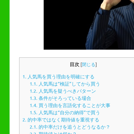
目次
[
閉じる
]
1.
人気馬を買う理由を明確にする
1.1.
人気馬は“検証”してから買う
1.2.
人気馬を疑うべきパターン
1.3.
条件がそろっている場合
1.4.
買う理由を言語化することが大事
1.5.
人気馬は“自分の納得”で買う
2.
的中率ではなく期待値を重視する
2.1.
的中率だけを追うとどうなるか？
2.2.
期待値とは何か？