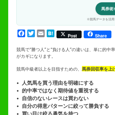
馬券術
※競馬データを活用
Facebook
Twitter
Email
Hatena
Post
Share
競馬で“勝つ人”と“負ける人”の違いは、単に的中
がカギになります。
競馬中級者以上を目指すための、
馬券回収率を上
人気馬を買う理由を明確にする
的中率ではなく期待値を重視する
自信のないレースは買わない
自分の得意パターンに絞って勝負する
買い目は絞る勇気を持つ