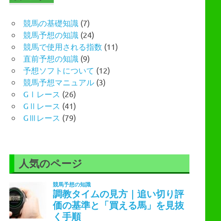
競馬の基礎知識
(7)
競馬予想の知識
(24)
競馬で使用される指数
(11)
直前予想の知識
(9)
予想ソフトについて
(12)
競馬予想マニュアル
(3)
GⅠレース
(26)
GⅡレース
(41)
GⅢレース
(79)
人気のページ