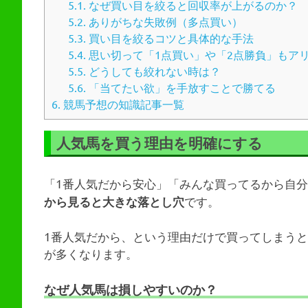
5.1.
なぜ買い目を絞ると回収率が上がるのか？
5.2.
ありがちな失敗例（多点買い）
5.3.
買い目を絞るコツと具体的な手法
5.4.
思い切って「1点買い」や「2点勝負」もア
5.5.
どうしても絞れない時は？
5.6.
「当てたい欲」を手放すことで勝てる
6.
競馬予想の知識記事一覧
人気馬を買う理由を明確にする
「1番人気だから安心」「みんな買ってるから自
です。
から見ると大きな落とし穴
1番人気だから、という理由だけで買ってしまう
が多くなります。
なぜ人気馬は損しやすいのか？